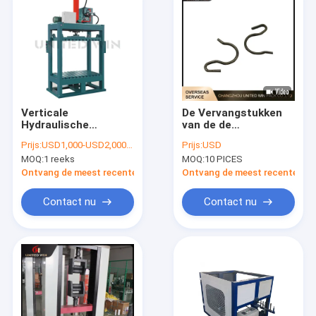
Verticale
De Vervangstukken
Hydraulische
van de de
Hooipersmachine
lentehouder voor
Prijs:
USD1,000-USD2,000 /set
Prijs:
USD
voor Geweven
Vlaknok/het Kleine
MOQ:
1 reeks
MOQ:
10 PICES
Zakken 18.5KW
Cirkelweefgetouw
van de Nokkenpendel
Ontvang de meest recente Prijs
Ontvang de meest recente Prij
Contact nu
Contact nu
Huis
Producten
Videos