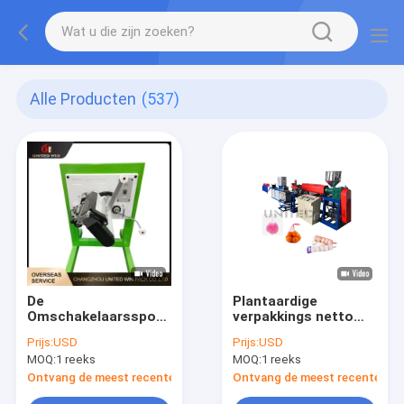
Alle Producten
(537)
De
Plantaardige
Omschakelaarsspoel
verpakkings netto
van de hoge
plastic netto zak
Prijs:
USD
Prijs:
USD
snelheids Windende
geen knoop netto
MOQ:
1 reeks
MOQ:
1 reeks
Machine voor zich
materiaal
het Plastic Garen
Ontvang de meest recente Prijs
Ontvang de meest recente Prij
Uitrekken