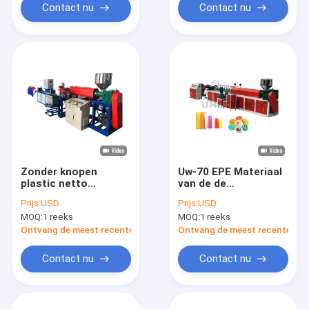
Contact nu
Contact nu
Zonder knopen
Uw-70 EPE Materiaal
plastic netto
van de de
ononderbroken
Dekkingsmachine van
Prijs:
USD
Prijs:
USD
automatische de
de Schuim het Netto
MOQ:
1 reeks
MOQ:
1 reeks
productiemachine
Productielijn Netto
van het netto
Ontvang de meest recente Prijs
Ontvang de meest recente Prij
productiemateriaal
Contact nu
Contact nu