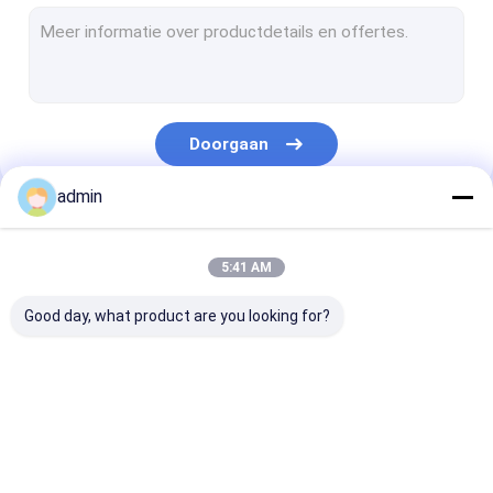
De Lamineringslijn van de uitdrijvingsdeklaag
Cirkelweefgetouwmachine
FIBC-Zak die Machine maken
Doorgaan
Kunstmatige Grasproductielijn
admin
cirkelweefgetouwvervangstukken
Onze Categorieën
Geteerd zeildoek die Machine maken
5:41 AM
Automatisch Knipsel en Naaimachine
Good day, what product are you looking for?
Geweven de Drukmachine van Zakflexo
hydraulische hooipersmachine
De Lijn van de
Monofilament
De Laminerings
Plakband die Machine maakt
banduitdrijving
Uitdrijvingslijn
van de
uitdrijvingsde