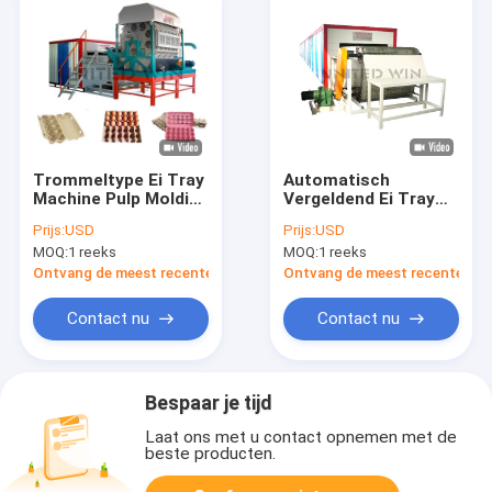
Trommeltype Ei Tray
Automatisch
Machine Pulp Molding
Vergeldend Ei Tray
Egg Tray Production
Machine Fruit Tray
Prijs:
USD
Prijs:
USD
Line
Bottle Tray Making
MOQ:
1 reeks
MOQ:
1 reeks
Machine
Ontvang de meest recente Prijs
Ontvang de meest recente Prij
Contact nu
Contact nu
Bespaar je tijd
Laat ons met u contact opnemen met de
beste producten.