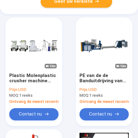
Geef uw vereiste
Plastic Molenplastic
PE van de de
crusher machine
Banduitdrijving van
Gerecycleerde
de Afvalfilm van de
Prijs:
USD
Prijs:
USD
Verpletterende
Lijn Plastic Zakken
MOQ:
1 reeks
MOQ:
1 reeks
Machine 650r/min
het
Schrootgranulator
Ontvang de meest recente Prijs
Ontvang de meest recente Prij
Recyclingsmachine
Contact nu
Contact nu