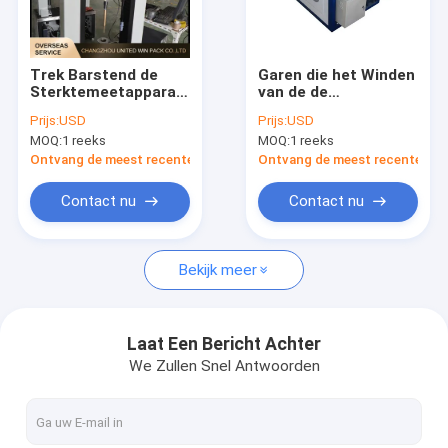
Ongeveer ons
Fabrieksreis
Trek Barstend de
Garen die het Winden
Sterktemeetapparaat
van de de
Kwaliteitscontrole
van de
Spoelomschakelaar
Prijs:
USD
Prijs:
USD
computercontrole
van de
MOQ:
1 reeks
MOQ:
1 reeks
voor Geotextiles
Machineextruder de
Contacteer ons
500mm
Controlesnelheid
Ontvang de meest recente Prijs
Ontvang de meest recente Prij
40m/min verdraaien
Nieuws
Contact nu
Contact nu
Gevallen
Bekijk meer
Verzoek om een Citaat
Laat Een Bericht Achter
We Zullen Snel Antwoorden
De Lijn van de banduitdrijving
Monofilament Uitdrijvingslijn