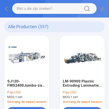
Alle Producten
(537)
SJ120-
LM-90900 Plastic
FMS2400Jumbo-zak
Extruding Laminatie
laminatiemachine
Machine
Prijs:
USD
Prijs:
USD
MOQ:
1 set
MOQ:
1 set
Ontvang de meest recente Prijs
Ontvang de meest recente Prij