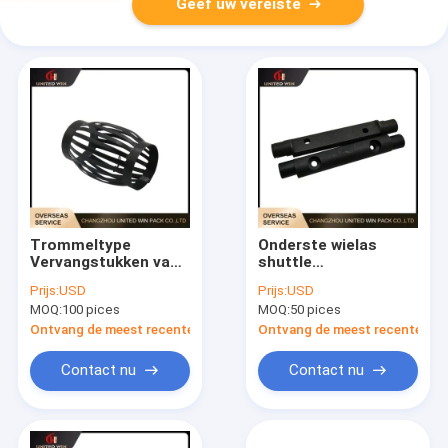
Geef uw vereiste
Trommeltype
Onderste wielas
Vervangstukken van
shuttle
de de Lente de
carrosseriedelen
Prijs:
USD
Prijs:
USD
Magnetische
voor cirkelvormig
MOQ:
100 pices
MOQ:
50 pices
Windende Machine
weefgetouw
Ontvang de meest recente Prijs
Ontvang de meest recente Prij
Contact nu
Contact nu