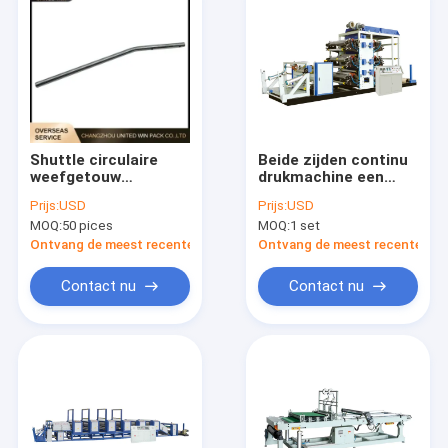
Shuttle circulaire
Beide zijden continu
weefgetouw
drukmachine een
reserveonderdelen
keer voor geweven
Prijs:
USD
Prijs:
USD
insteekpijp voor
zak 80 m / min
MOQ:
50 pices
MOQ:
1 set
6/8/10
Ontvang de meest recente Prijs
Ontvang de meest recente Prij
Contact nu
Contact nu
Huis
Producten
Videos