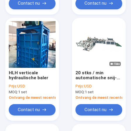
Contact nu
Contact nu
HLH verticale
20 stks / min
hydraulische baler
automatische snij-
en naaimachine voor
Prijs:
USD
Prijs:
USD
het invoegen en
MOQ:
1 set
MOQ:
1 set
zoomen
Ontvang de meest recente Prijs
Ontvang de meest recente Prij
Contact nu
Contact nu