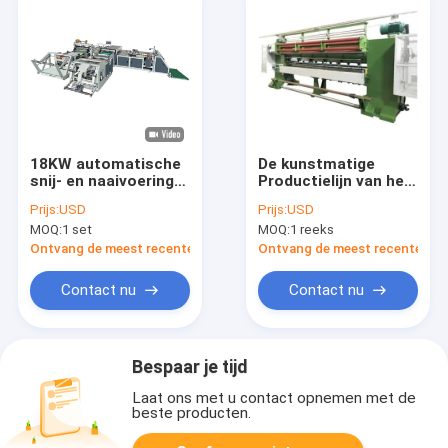
18KW automatische
De kunstmatige
snij- en naaivoering
Productielijn van het
die machine 35 stks /
het Garen
Prijs:
USD
Prijs:
USD
min invoegt
Kunstmatige Gras
MOQ:
1 set
MOQ:
1 reeks
van de Gras
Doornaaiende
Ontvang de meest recente Prijs
Ontvang de meest recente Prij
Machine Plastic
Vlakke
Contact nu
Contact nu
Bespaar je tijd
Laat ons met u contact opnemen met de
beste producten.