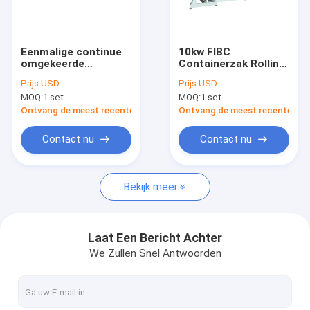
Ongeveer ons
Fabrieksreis
Eenmalige continue
10kw FIBC
omgekeerde
Containerzak Rolling
Kwaliteitscontrole
drukmachine voor
Making Machine voor
Prijs:
USD
Prijs:
USD
BOPP geweven tas
automatische vullijn
MOQ:
1 set
MOQ:
1 set
Contacteer ons
Ontvang de meest recente Prijs
Ontvang de meest recente Prij
Nieuws
Contact nu
Contact nu
Gevallen
Bekijk meer
Verzoek om een Citaat
Laat Een Bericht Achter
We Zullen Snel Antwoorden
De Lijn van de banduitdrijving
Monofilament Uitdrijvingslijn