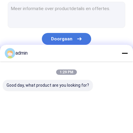
De Lamineringslijn van de uitdrijvingsdeklaag
Cirkelweefgetouwmachine
FIBC-Zak die Machine maken
Doorgaan
Kunstmatige Grasproductielijn
admin
cirkelweefgetouwvervangstukken
Onze Categorieën
Geteerd zeildoek die Machine maken
1:29 PM
Automatisch Knipsel en Naaimachine
Good day, what product are you looking for?
Geweven de Drukmachine van Zakflexo
hydraulische hooipersmachine
De Lijn van de
Monofilament
De Laminerings
Plakband die Machine maakt
banduitdrijving
Uitdrijvingslijn
van de
uitdrijvingsde