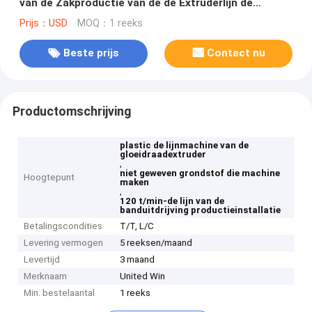
van de Zakproductie van de de Extruderlijn de
Machinesfabrikant
Prijs：USD
MOQ：1 reeks
Beste prijs
Contact nu
Productomschrijving
plastic de lijnmachine van de
gloeidraadextruder
,
niet geweven grondstof die machine
Hoogtepunt
maken
,
120 t/min-de lijn van de
banduitdrijving productieinstallatie
Betalingscondities
T/T, L/C
Levering vermogen
5 reeksen/maand
Levertijd
3 maand
Merknaam
United Win
Min. bestelaantal
1 reeks