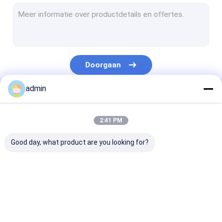
De Lamineringslijn van de uitdrijvingsdeklaag
Cirkelweefgetouwmachine
FIBC-Zak die Machine maken
Doorgaan
Kunstmatige Grasproductielijn
admin
cirkelweefgetouwvervangstukken
Onze Categorieën
Geteerd zeildoek die Machine maken
2:41 PM
Automatisch Knipsel en Naaimachine
Good day, what product are you looking for?
Geweven de Drukmachine van Zakflexo
hydraulische hooipersmachine
De Lijn van de
Monofilament
De Laminerings
Plakband die Machine maakt
banduitdrijving
Uitdrijvingslijn
van de
uitdrijvingsde