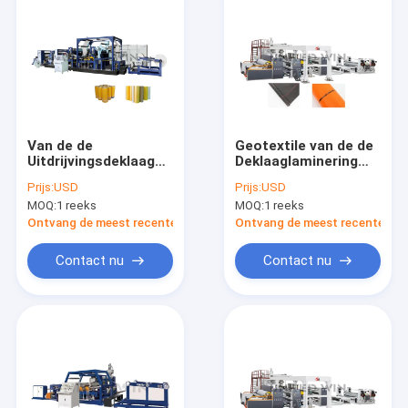
Van de de
Geotextile van de de
Uitdrijvingsdeklaag
Deklaaglaminering
van BOPP het Mono
van de
Prijs:
USD
Prijs:
USD
van de de
Stoffenuitdrijving
MOQ:
1 reeks
MOQ:
1 reeks
Lamineringslijn Hoge
van het de
rendement Eva Sheet
Lijnmateriaal
Ontvang de meest recente Prijs
Ontvang de meest recente Prij
Lamination Machine
Multifunctionele
Automatisch
Contact nu
Contact nu
Huis
Producten
Videos