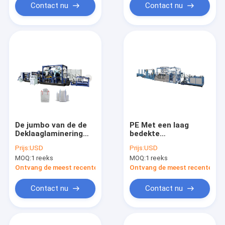
van Polylam
Contact nu
Contact nu
De jumbo van de de
PE Met een laag
Deklaaglaminering
bedekte
van de Zakuitdrijving
Uitdrijvingsdeklaag
Prijs:
USD
Prijs:
USD
van de Zak
het Lamineren Lijnpe
MOQ:
1 reeks
MOQ:
1 reeks
Tweezijdige
Film het Lamineren
Automatische Aliging
Machine 150m/min
Ontvang de meest recente Prijs
Ontvang de meest recente Prij
Lijn Geweven
Machine van de de
Contact nu
Contact nu
Filmdeklaag