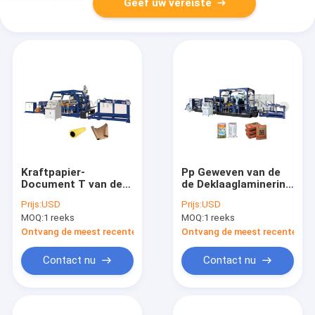
Geef uw vereiste
Kraftpapier-
Pp Geweven van de
Document T van de
de Deklaaglaminering
de Deklaaglaminering
van de
Prijs:
USD
Prijs:
USD
van de
Stoffenuitdrijving de
MOQ:
1 reeks
MOQ:
1 reeks
Matrijzenuitdrijving
Machinefabrikant
van de de Lijnraad de
Ontvang de meest recente Prijs
Ontvang de meest recente Prij
Lamineringsmachine
Contact nu
Contact nu