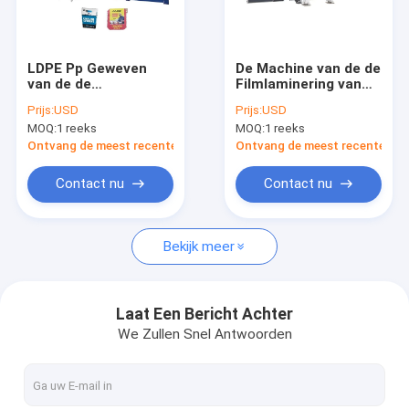
Ongeveer ons
Fabrieksreis
LDPE Pp Geweven
De Machine van de de
van de de
Filmlaminering van
Kwaliteitscontrole
Machinefilm van de
Tpubopp voor het Pp
Prijs:
USD
Prijs:
USD
Zaklaminering de
Geweven Blad dat
MOQ:
1 reeks
MOQ:
1 reeks
Lamineringsprocédé
van de
Contacteer ons
de Lamineringslijn
Zakkenlaminering
Ontvang de meest recente Prijs
Ontvang de meest recente Prij
van de
Machine maakt
Uitdrijvingsdeklaag
Nieuws
Contact nu
Contact nu
Gevallen
Bekijk meer
Verzoek om een Citaat
Laat Een Bericht Achter
We Zullen Snel Antwoorden
De Lijn van de banduitdrijving
Monofilament Uitdrijvingslijn