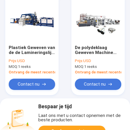
Plastiek Geweven van
De polydeklaag
de de Lamineringslijn
Geweven Machine
van de Zakuitdrijving
van de de
Prijs:
USD
Prijs:
USD
de Deklaagmachines
Folielaminering van
MOQ:
1 reeks
MOQ:
1 reeks
het
Stoffenaluminium
Ontvang de meest recente Prijs
Ontvang de meest recente Prij
voor Doektextiel
Contact nu
Contact nu
Bespaar je tijd
Laat ons met u contact opnemen met de
beste producten.