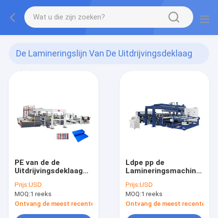
De Lamineringslijn Van De Uitdrijvingsdeklaag
(37)
PE van de de
Ldpe pp de
Uitdrijvingsdeklaag
Lamineringsmachine
van de Geteerd
van de
Prijs:
USD
Prijs:
USD
zeildoekstof van de
Uitdrijvingsdeklaag
MOQ:
1 reeks
MOQ:
1 reeks
de Lamineringslijn de
voor Geweven zak
Installatie van de de
Ontvang de meest recente Prijs
Ontvang de meest recente Prij
Uitdrijvingslaminering