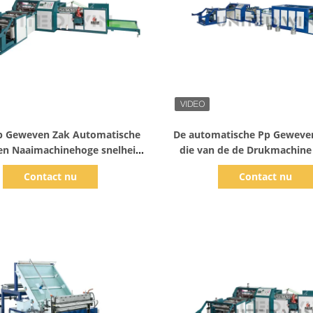
Toon details
Toon details
 Geweven Zak Automatische
De automatische Pp Geweve
 en Naaimachinehoge snelheid
die van de de Drukmachine
40pcs Min
Zakknipsel Naaiende 10kw
Contact nu
Contact nu