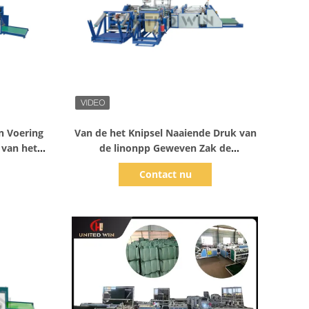
Toon details
n Voering
Van de het Knipsel Naaiende Druk van
 van het
de linonpp Geweven Zak de
 opnemen
Lijnmachine 18kw
Contact nu