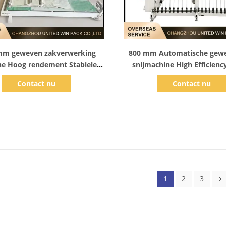
Toon details
Toon details
mm geweven zakverwerking
800 mm Automatische gew
e Hoog rendement Stabiele
snijmachine High Efficienc
ut voor industriële zakken
Output voor de productie v
Contact nu
Contact nu
1
2
3