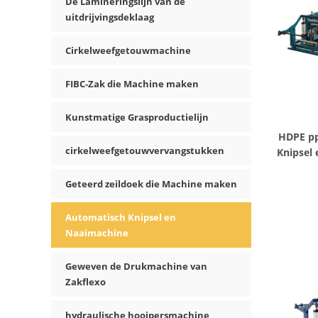
De Lamineringslijn van de
uitdrijvingsdeklaag
Cirkelweefgetouwmachine
FIBC-Zak die Machine maken
Kunstmatige Grasproductielijn
HDPE pp
cirkelweefgetouwvervangstukken
Knipsel
Geteerd zeildoek die Machine maken
Automatisch Knipsel en
Naaimachine
Geweven de Drukmachine van
Zakflexo
hydraulische hooipersmachine