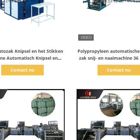
Toon details
Toon details
tozak Knipsel en het Stikken
Polypropyleen automatisch
ne Automatisch Knipsel en
zak snij- en naaimachine 36
Naaimachine 5pc Min
Contact nu
Contact nu