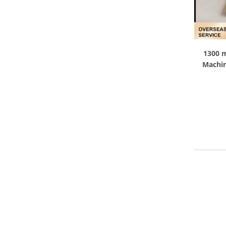
1300 
Machin
outp