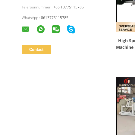
Telefoonnummer :
+86 13775115785
WhatsApp :
8613775115785
High Sp
Machine 
voor d