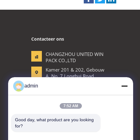
Contacteer ons
CHANGZHOU UNITED WIN
PACK CO.,LTD
Kamer 201 & 202, Gebouw
A, No. 7 Longhui Road,
Wujin National High-tech
admin
Zone, Changzhou Stad,
Jiangsu Provincie, China
86-519-88676387
7:52 AM
daisun@vip.163.com
Good day, what product are you looking 
for?