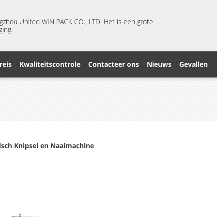
ngzhou United WIN PACK CO., LTD. Het is een grote
ging.
reis
Kwaliteitscontrole
Contacteer ons
Nieuws
Gevallen
sch Knipsel en Naaimachine