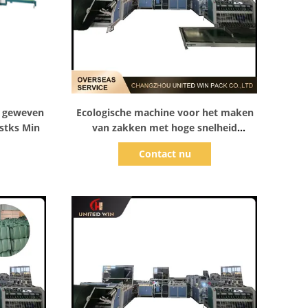
Toon details
e geweven
Ecologische machine voor het maken
 stks Min
van zakken met hoge snelheid
Vloeiende werking voor de productie
Contact nu
van industriële zakken