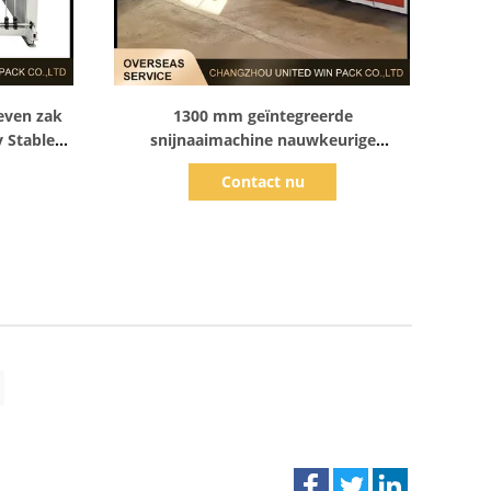
Toon details
even zak
1300 mm geïntegreerde
y Stable
snijnaaimachine nauwkeurige
an zakken
positionering stabiele output voor
Contact nu
geweven zakken