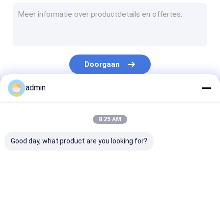
De Lamineringslijn van de uitdrijvingsdeklaag
Cirkelweefgetouwmachine
FIBC-Zak die Machine maken
Doorgaan
Kunstmatige Grasproductielijn
admin
cirkelweefgetouwvervangstukken
Onze Categorieën
Geteerd zeildoek die Machine maken
8:25 AM
Automatisch Knipsel en Naaimachine
Good day, what product are you looking for?
Geweven de Drukmachine van Zakflexo
hydraulische hooipersmachine
De Lijn van de
Monofilament
De Laminerings
Plakband die Machine maakt
banduitdrijving
Uitdrijvingslijn
van de
uitdrijvingsde