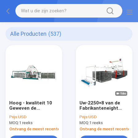
Alle Producten
(537)
Hoog - kwaliteit 10
Uw-2250×8 van de
Geweven de
Fabrikanteneight
Zakproductielijn van
shuttles circular van
Prijs:
USD
Prijs:
USD
het Pendel
China het
MOQ:
1 reeks
MOQ:
1 reeks
Cirkelweefgetouw
Weefgetouwmachine
Machine
voor Geweven
Ontvang de meest recente Prijs
Ontvang de meest recente Prij
Zakken