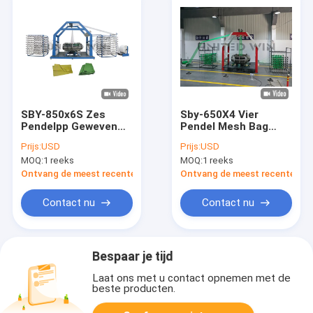
SBY-850x6S Zes
Sby-650X4 Vier
Pendelpp Geweven
Pendel Mesh Bag
Zak die tot Machin
Circular Loom
Prijs:
USD
Prijs:
USD
maken
Machine voor de
MOQ:
1 reeks
MOQ:
1 reeks
Cirkelweefgetouwmachine
Verpakking van
Groenten
Ontvang de meest recente Prijs
Ontvang de meest recente Prij
Contact nu
Contact nu
Bespaar je tijd
Laat ons met u contact opnemen met de
beste producten.