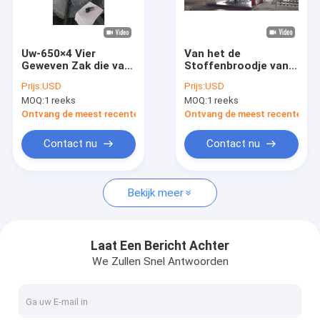
Ongeveer ons
Fabrieksreis
Uw-650×4 Vier
Van het de
Geweven Zak die van
Stoffenbroodje van
Kwaliteitscontrole
het Pendel de
pp PE Geweven van
Prijs:
USD
Prijs:
USD
Cirkelweefgetouw
de het Cementrijst
MOQ:
1 reeks
MOQ:
1 reeks
Plastiek Machine
Zak Vier Machine van
Contacteer ons
maken
het Pendel de
Ontvang de meest recente Prijs
Ontvang de meest recente Prij
Cirkelweefgetouw
Nieuws
Contact nu
Contact nu
Gevallen
Bekijk meer
Verzoek om een Citaat
Laat Een Bericht Achter
We Zullen Snel Antwoorden
De Lijn van de banduitdrijving
Monofilament Uitdrijvingslijn