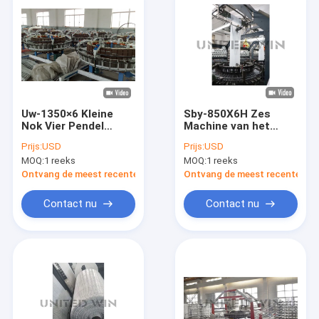
Uw-1350×6 Kleine
Sby-850X6H Zes
Nok Vier Pendel
Machine van het
Cirkelweefgetouw
Pendel de
Prijs:
USD
Prijs:
USD
Geweven Zak die
Cirkelweefgetouw
MOQ:
1 reeks
MOQ:
1 reeks
Machine maken
voor Plastiek
Geweven Zakken
Ontvang de meest recente Prijs
Ontvang de meest recente Prij
Contact nu
Contact nu
Huis
Producten
Videos