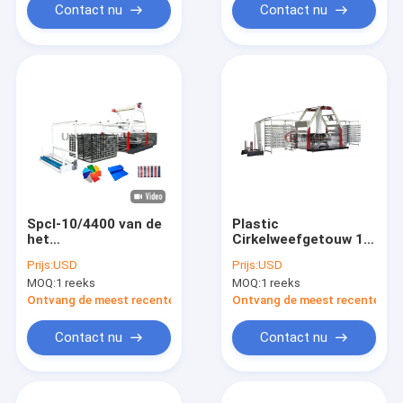
Contact nu
Contact nu
Spcl-10/4400 van de
Plastic
het
Cirkelweefgetouw 10
Weefgetouwmachine
de Bulkzakken die
Prijs:
USD
Prijs:
USD
van Tien
van het
MOQ:
1 reeks
MOQ:
1 reeks
Pendeltarpauln Cirkel
Pendelgeteerde
Max. breedte
zeildoek Machine
Ontvang de meest recente Prijs
Ontvang de meest recente Prij
2200mm
maken
Contact nu
Contact nu