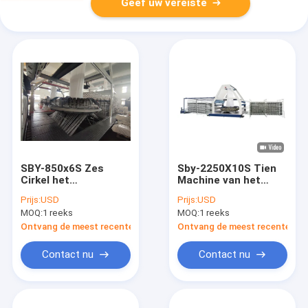
Geef uw vereiste
SBY-850x6S Zes
Sby-2250X10S Tien
Cirkel het
Machine van het
Weefgetouwmachine
Pendel de
Prijs:
USD
Prijs:
USD
van het Pendel
Cirkelweefgetouw
MOQ:
1 reeks
MOQ:
1 reeks
Cirkelweefgetouw
voor Geteerd
voor pp Geweven
zeildoekfabrikant
Ontvang de meest recente Prijs
Ontvang de meest recente Prij
Zakken
Contact nu
Contact nu