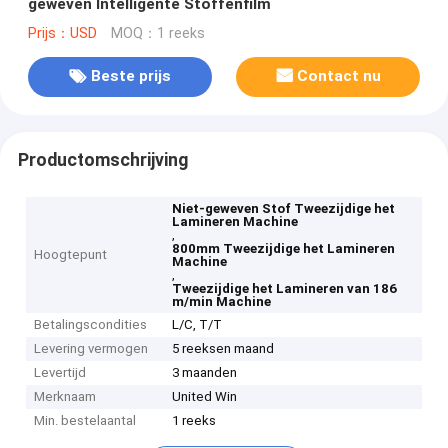
geweven Intelligente Stoffenfilm
Prijs：USD
MOQ：1 reeks
Beste prijs
Contact nu
Productomschrijving
Niet-geweven Stof Tweezijdige het
Lamineren Machine
,
800mm Tweezijdige het Lamineren
Hoogtepunt
Machine
,
Tweezijdige het Lamineren van 186
m/min Machine
Betalingscondities
L/C, T/T
Levering vermogen
5 reeksen maand
Levertijd
3 maanden
Merknaam
United Win
Min. bestelaantal
1 reeks