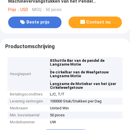
Machinevervangstukken van het Pendel
Cirkelweefgetouw
Prijs：USD
MOQ：50 pices
Beste prijs
Contact nu
Productomschrijving
8Shuttle Bar van de pendel de
Langzame Motie
,
De cirkelbar van de Weefgetouw
Hoogtepunt
Langzame Motie
,
Langzame de Motiebar van het ijzer
Cirkelweefgetouw
Betalingscondities
L/C, T/T
Levering vermogen
100000 Stuk/Stukken per Dag
Merknaam
United Win
Min. bestelaantal
50 pices
Modelnummer
UW