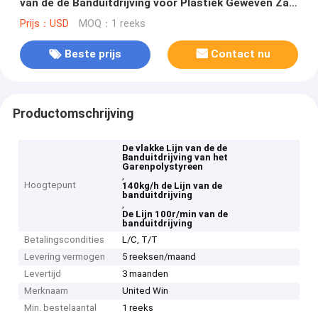
van de de Banduitdrijving voor Plastiek Geweven Zak
140kg/H 100r/Min
Prijs：USD
MOQ：1 reeks
Beste prijs
Contact nu
Productomschrijving
De vlakke Lijn van de de
Banduitdrijving van het
Garenpolystyreen
,
Hoogtepunt
140kg/h de Lijn van de
banduitdrijving
,
De Lijn 100r/min van de
banduitdrijving
Betalingscondities
L/C, T/T
Levering vermogen
5 reeksen/maand
Levertijd
3 maanden
Merknaam
United Win
Min. bestelaantal
1 reeks