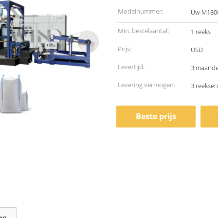
Modelnummer:
Uw-M180
Min. bestelaantal:
1 reeks
Prijs:
USD
Levertijd:
3 maand
Levering vermogen:
3 reekse
Beste prijs
ng