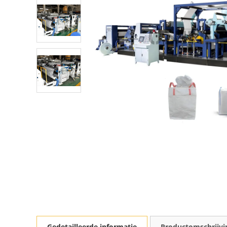
Gedetailleerde informatie
Productomschrijvi