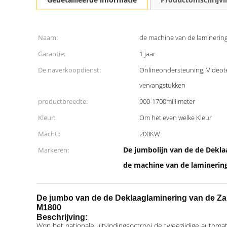
Naam:
de machine van de laminerin
Garantie:
1 jaar
De naverkoopdienst:
Onlineondersteuning, Videote
vervangstukken
productbreedte:
900-1700millimeter
Kleur:
Om het even welke Kleur
Macht::
200KW
De jumbolijn van de de Dekla
Markeren:
de machine van de laminerin
De jumbo van de de Deklaaglaminering van de Zak
M1800
Beschrijving:
Won het nationale uitvindingsoctrooi de tweezijdige automa