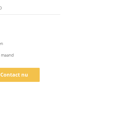
0
en
n maand
Contact nu