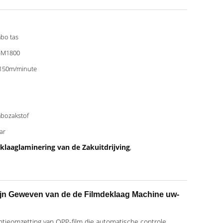
bo tas
-M1800
150m/minute
bozakstof
aar
klaaglaminering van de Zakuitdrijving
,
Lijn Geweven van de de Filmdeklaag Machine uw-
ntieomzetting van OPP-film die automatische controle