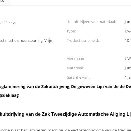
gsdeklaag
Het uitdrijven van materiaal:
Jum
Type:
Uw
chnische ondersteuning, Vrije
Productiesnelheid:
10-
Merknaam:
UW
Materiaal:
Jum
Garantie van
1 j
kerncomponenten:
aglaminering van de Zakuitdrijving
De geweven Lijn van de de De
,
gsdeklaag
uitdrijving van de Zak Tweezijdige Automatische Aliging 
tische plaat het lamineren machine, de vectortechnologie van de freque