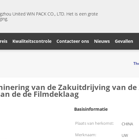
ngzhou United WIN PACK CO., LTD. Het is een grote
ging.
reis
Kwaliteitscontrole
Contacteer ons
Nieuws
Gevallen
Th
inering van de Zakuitdrijving van de
van de de Filmdeklaag
Basisinformatie
Plaats van herkomst:
CHINA
Merknaam:
UW