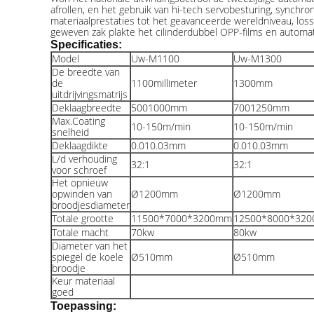
afrollen, en het gebruik van hi-tech servobesturing, synch
materiaalprestaties tot het geavanceerde wereldniveau, lo
geweven zak plakte het cilinderdubbel OPP-films en automat
Specificaties:
Model
Uw-M1100
Uw-M1300
De breedte van
de
1100
millimeter
1300
mm
uitdrijvingsmatrijs
Deklaagbreedte
5001000mm
7001250mm
Max.Coating
10-150m/min
10-150m/min
snelheid
Deklaagdikte
0.010.03mm
0.010.03mm
L/d verhouding
32:1
32:1
voor schroef
Het opnieuw
opwinden van
Ø1200mm
Ø1200mm
broodjesdiameter
Totale grootte
11500*7000*3200mm
12500*8000*32
Totale macht
70kw
80kw
Diameter van het
spiegel de koele
Ø510mm
Ø510mm
broodje
Keur materiaal
goed
Toepassing: