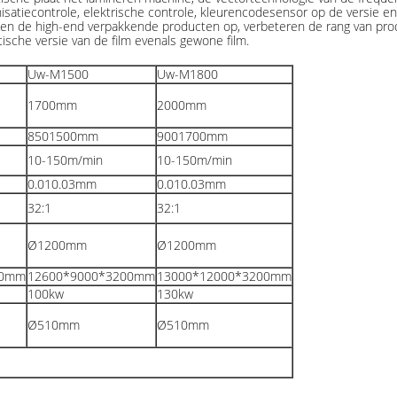
ronisatiecontrole, elektrische controle, kleurencodesensor op de versi
ssen de high-end verpakkende producten op, verbeteren de rang van pro
ische versie van de film evenals gewone film.
Uw-M1500
Uw-M1800
1700
mm
2000
mm
8501500mm
9001700mm
10-150m/min
10-150m/min
0.010.03mm
0.010.03mm
32:1
32:1
Ø1200mm
Ø1200mm
00mm
12600*9000*3200mm
13000*12000*3200mm
100kw
130kw
Ø510mm
Ø510mm