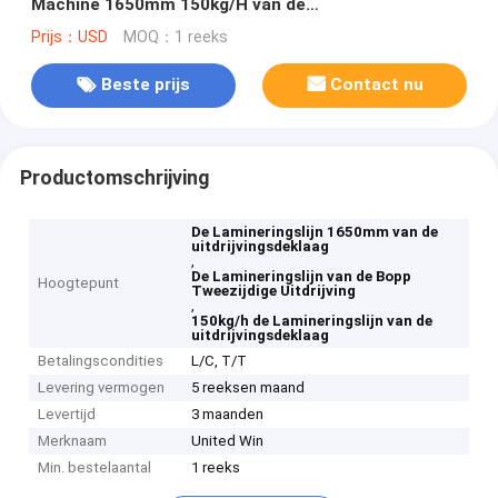
Machine 1650mm 150kg/H van de
Samenstellingsfilm
Prijs：USD
MOQ：1 reeks
Beste prijs
Contact nu
Productomschrijving
De Lamineringslijn 1650mm van de
uitdrijvingsdeklaag
,
De Lamineringslijn van de Bopp
Hoogtepunt
Tweezijdige Uitdrijving
,
150kg/h de Lamineringslijn van de
uitdrijvingsdeklaag
Betalingscondities
L/C, T/T
Levering vermogen
5 reeksen maand
Levertijd
3 maanden
Merknaam
United Win
Min. bestelaantal
1 reeks