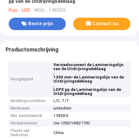
pp van de Uitdrijvingsdeklaag
Prijs：USD
MOQ：1 REEKS
Beste prijs
Contact nu
Productomschrijving
Versiedocument de Lamineringslijn
van de Uitdrijvingsdeklaag
,
1200 mm-de Lamineringslijn van de
Hoogtepunt
Uitdrijvingsdeklaag
,
LDPE pp de Lamineringslijn van de
Uitdrijvingsdeklaag
Betalingscondities
L/C, T/T
Merknaam
unitedwin
Min. bestelaantal
1 REEKS
Modelnummer
Uw-1200/1450/1700
Plaats van
China
herkomst