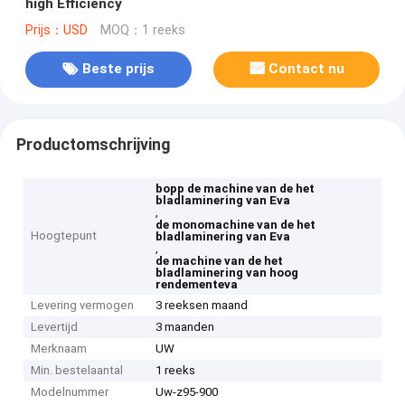
high Efficiency
Prijs：USD
MOQ：1 reeks
Beste prijs
Contact nu
Productomschrijving
bopp de machine van de het
bladlaminering van Eva
,
de monomachine van de het
Hoogtepunt
bladlaminering van Eva
,
de machine van de het
bladlaminering van hoog
rendementeva
Levering vermogen
3 reeksen maand
Levertijd
3 maanden
Merknaam
UW
Min. bestelaantal
1 reeks
Modelnummer
Uw-z95-900