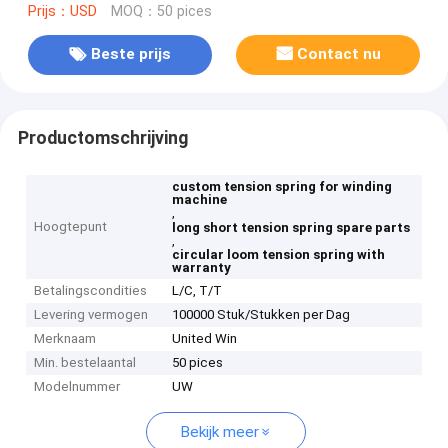
Prijs：USD
MOQ：50 pices
Beste prijs
Contact nu
Productomschrijving
custom tension spring for winding
machine
,
Hoogtepunt
long short tension spring spare parts
,
circular loom tension spring with
warranty
Betalingscondities
L/C, T/T
Levering vermogen
100000 Stuk/Stukken per Dag
Merknaam
United Win
Min. bestelaantal
50 pices
Modelnummer
UW
Bekijk meer