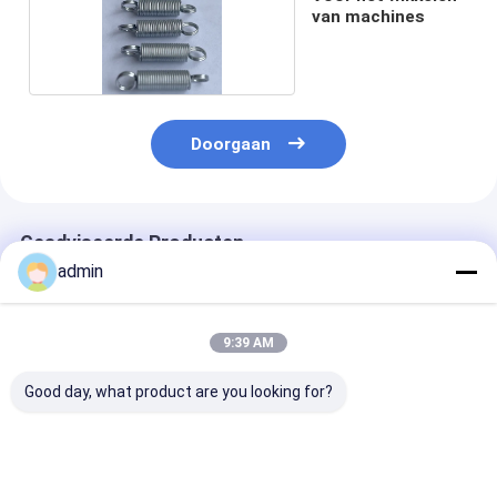
van machines
Doorgaan
Geadviseerde Producten
admin
9:39 AM
Good day, what product are you looking for?
6s RX6 Plastic
aanpassen veer Lang
850*6s Shuttl
Insertion Finger
/ Korte Spanning
Circular Loom
Holder voor
Veer Voor Kleine Cam
Machine Spare