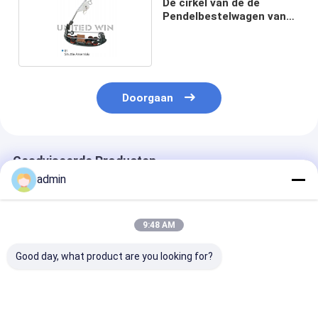
De cirkel van de de
Pendelbestelwagen van
Weefgetouwdelen Rol van
Excenter
Doorgaan
Geadviseerde Producten
admin
9:48 AM
Good day, what product are you looking for?
6s RX6 Plastic
Voor het wikkelen
aanpassen vee
Insertion Finger
van machines
/ Korte Spanni