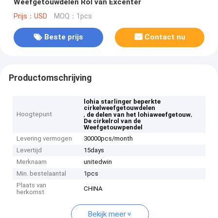
Weefgetouwdelen Rol van Excenter
Prijs：USD
MOQ：1pcs
Beste prijs
Contact nu
Productomschrijving
lohia starlinger beperkte
cirkelweefgetouwdelen
Hoogtepunt
,
,
de delen van het lohiaweefgetouw
De cirkelrol van de
Weefgetouwpendel
Levering vermogen
30000pcs/month
Levertijd
15days
Merknaam
unitedwin
Min. bestelaantal
1pcs
Plaats van
CHINA
herkomst
Bekijk meer