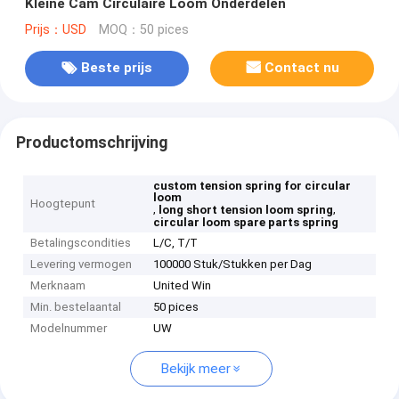
Kleine Cam Circulaire Loom Onderdelen
Prijs：USD
MOQ：50 pices
Beste prijs
Contact nu
Productomschrijving
custom tension spring for circular
loom
Hoogtepunt
,
,
long short tension loom spring
circular loom spare parts spring
Betalingscondities
L/C, T/T
Levering vermogen
100000 Stuk/Stukken per Dag
Merknaam
United Win
Min. bestelaantal
50 pices
Modelnummer
UW
Bekijk meer