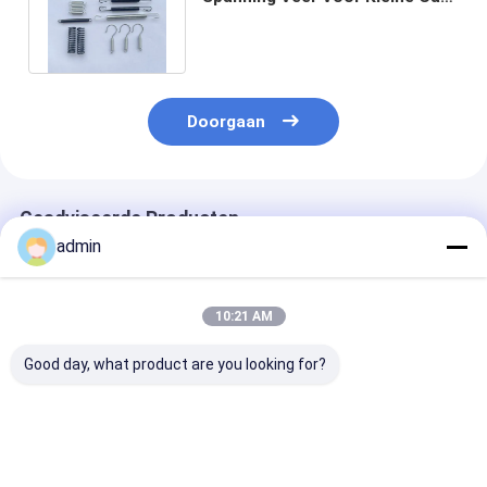
Circulaire Loom Onderdelen
Doorgaan
Geadviseerde Producten
admin
10:21 AM
Good day, what product are you looking for?
6s RX6 Plastic
Voor het wikkelen
850*6s Shuttl
Insertion Finger
van machines
Circular Loom
Holder voor
Machine Spare
cirkelloom
Aanpasbaar