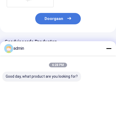
Doorgaan
Geadviseerde Producten
admin
6:28 PM
Good day, what product are you looking for?
Automatische "X""O"
fibc Bag belt
aangepast 2/4
snijmachine, JUMBO
weefmachine High
kleuren drukm
BAG Snijmachine
Speed Ribbon Loom
voor FIBC Bag
Bag SBY-1450
Beste prijs
Beste prijs
Beste pri