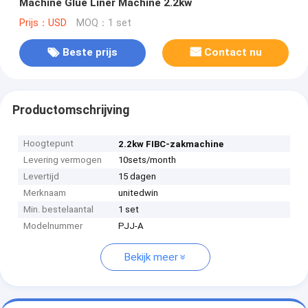
Machine Glue Liner Machine 2.2kw
Prijs：USD
MOQ：1 set
Beste prijs
Contact nu
Productomschrijving
Hoogtepunt
2.2kw FIBC-zakmachine
Levering vermogen
10sets/month
Levertijd
15 dagen
Merknaam
unitedwin
Min. bestelaantal
1 set
Modelnummer
PJJ-A
Bekijk meer