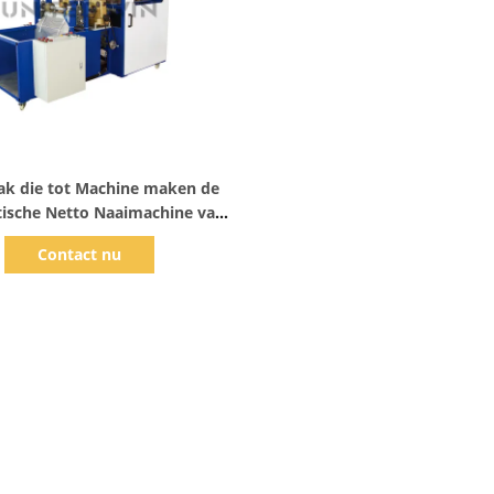
Toon details
ak die tot Machine maken de
ische Netto Naaimachine van
Schotfibc 3m Min
Contact nu