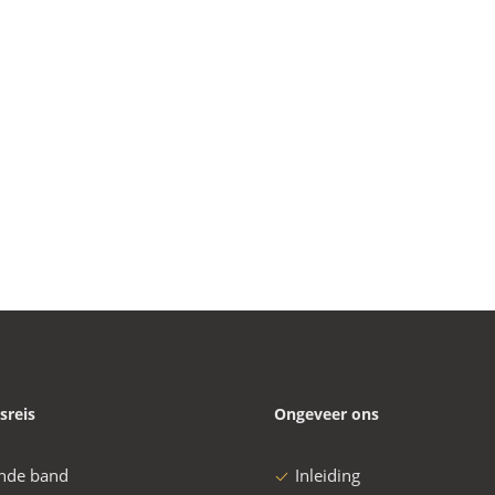
sreis
Ongeveer ons
nde band
Inleiding