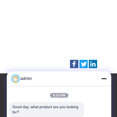
admin
8:10 AM
Contacteer ons
Good day, what product are you looking 
CHANGZHOU UNITED WIN
for?
PACK CO.,LTD