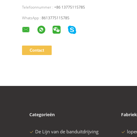
Telefoonnummer :
+86 13775115785
WhatsApp :
8613775115785
Categorieën
Fabriek
De Lijn van de banduitdrijving
lope