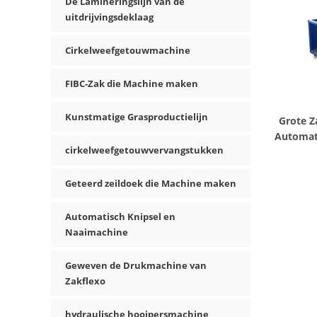
De Lamineringslijn van de
uitdrijvingsdeklaag
Cirkelweefgetouwmachine
FIBC-Zak die Machine maken
Kunstmatige Grasproductielijn
Grote Z
Automat
cirkelweefgetouwvervangstukken
Geteerd zeildoek die Machine maken
Automatisch Knipsel en
Naaimachine
Geweven de Drukmachine van
Zakflexo
hydraulische hooipersmachine