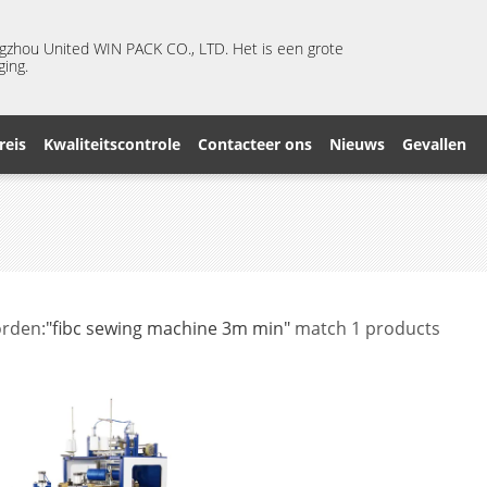
ngzhou United WIN PACK CO., LTD. Het is een grote
ging.
reis
Kwaliteitscontrole
Contacteer ons
Nieuws
Gevallen
rden:
"fibc sewing machine 3m min"
match 1 products