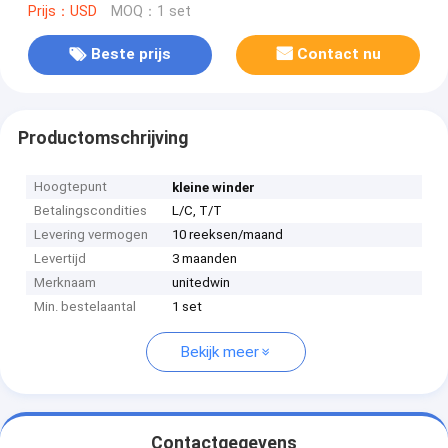
Prijs：USD
MOQ：1 set
Beste prijs
Contact nu
Productomschrijving
Hoogtepunt
kleine winder
Betalingscondities
L/C, T/T
Levering vermogen
10 reeksen/maand
Levertijd
3 maanden
Merknaam
unitedwin
Min. bestelaantal
1 set
Bekijk meer
Contactgegevens