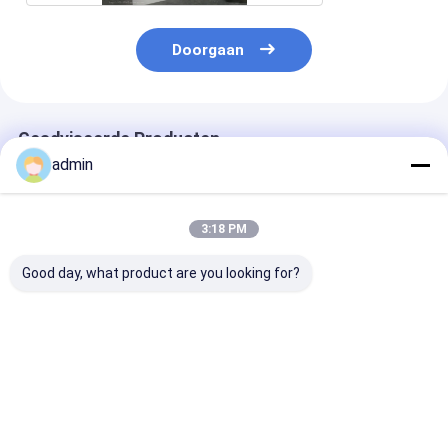
Doorgaan
Geadviseerde Producten
admin
3:18 PM
Good day, what product are you looking for?
Hoge precisie
Superduidelijke
Pneumatische
bandrol slitter
compacte band
consistente sn
pneumatische
snijmachine
snijmachine
spanningsregeling
nauwkeurig snijden
continue werk
voor OPP geluidsloze
stabiel draaien voor
Beste prijs
Beste prijs
Beste pri
tapes
OPP geluidsloze
band