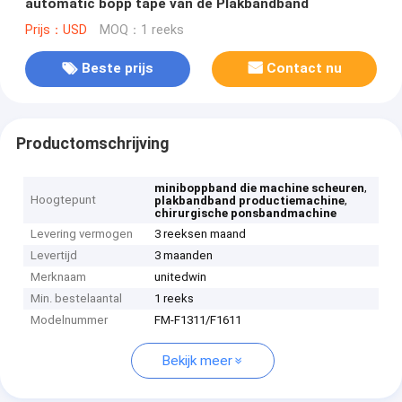
automatic bopp tape van de Plakbandband
Prijs：USD
MOQ：1 reeks
Beste prijs
Contact nu
Productomschrijving
,
miniboppband die machine scheuren
Hoogtepunt
,
plakbandband productiemachine
chirurgische ponsbandmachine
Levering vermogen
3 reeksen maand
Levertijd
3 maanden
Merknaam
unitedwin
Min. bestelaantal
1 reeks
Modelnummer
FM-F1311/F1611
Bekijk meer