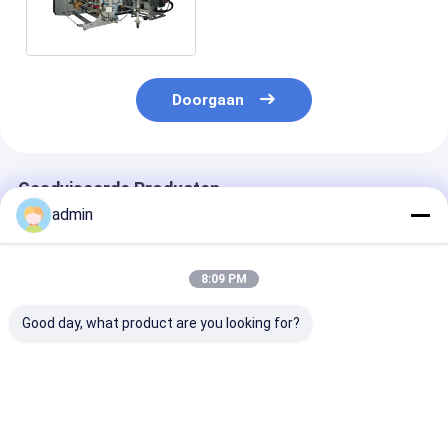
automatic bopp tape van de
Plakbandband
Doorgaan
Geadviseerde Producten
admin
8:09 PM
Good day, what product are you looking for?
Hoge precisie
Superduidelijke
Pneumatische
bandrol slitter
compacte band
consistente sn
pneumatische
snijmachine
snijmachine
spanningsregeling
nauwkeurig snijden
continue werk
voor OPP geluidsloze
stabiel draaien voor