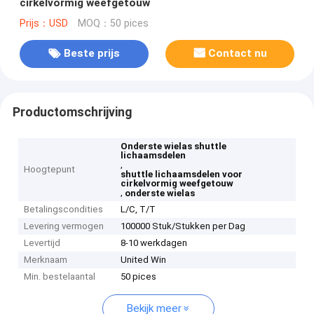
cirkelvormig weefgetouw
Prijs：USD
MOQ：50 pices
Beste prijs
Contact nu
Productomschrijving
Onderste wielas shuttle
lichaamsdelen
,
Hoogtepunt
shuttle lichaamsdelen voor
cirkelvormig weefgetouw
,
onderste wielas
Betalingscondities
L/C, T/T
Levering vermogen
100000 Stuk/Stukken per Dag
Levertijd
8-10 werkdagen
Merknaam
United Win
Min. bestelaantal
50 pices
Bekijk meer