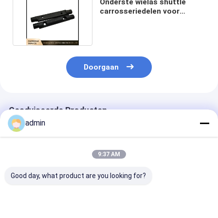
Onderste wielas shuttle
carrosseriedelen voor
cirkelvormig weefgetouw
Doorgaan
Geadviseerde Producten
admin
9:37 AM
Good day, what product are you looking for?
6s RX6 Plastic
Voor het wikkelen
aanpassen vee
Insertion Finger
van machines
/ Korte Spanni