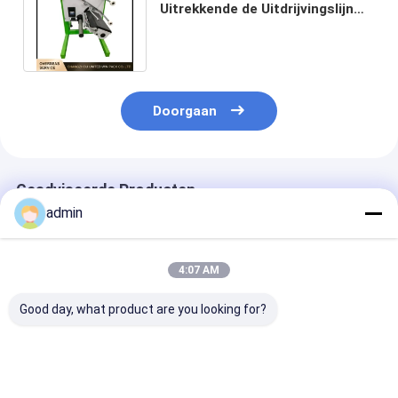
Uitrekkende de Uitdrijvingslijn
van Bobbin Winding Machine For
Yarn
Doorgaan
Geadviseerde Producten
admin
4:07 AM
Good day, what product are you looking for?
6s RX6 Plastic
Voor het wikkelen
aanpassen vee
Insertion Finger
van machines
/ Korte Spanni
Holder voor
Veer Voor Kle