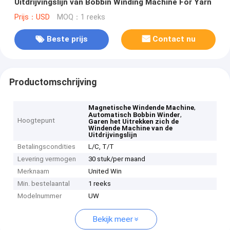
Uitdrijvingslijn van Bobbin Winding Machine For Yarn
Prijs：USD
MOQ：1 reeks
Beste prijs
Contact nu
Productomschrijving
,
Magnetische Windende Machine
,
Automatisch Bobbin Winder
Hoogtepunt
Garen het Uitrekken zich de
Windende Machine van de
Uitdrijvingslijn
Betalingscondities
L/C, T/T
Levering vermogen
30 stuk/per maand
Merknaam
United Win
Min. bestelaantal
1 reeks
Modelnummer
UW
Bekijk meer