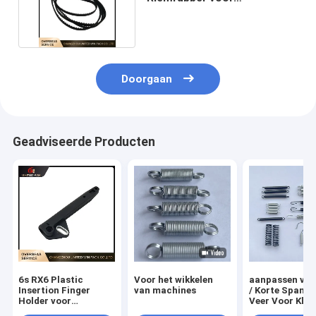
Magnetische Windende
Machine
Doorgaan
Geadviseerde Producten
6s RX6 Plastic
Voor het wikkelen
aanpassen vee
Insertion Finger
van machines
/ Korte Spanni
Holder voor
Veer Voor Kle
cirkelloom
Circulaire Lo