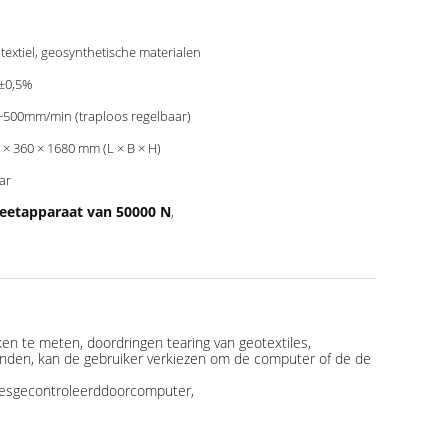
textiel, geosynthetische materialen
;±0,5%
~500mm/min (traploos regelbaar)
 × 360 × 1680 mm (L × B × H)
aar
eetapparaat van 50000 N
,
n te meten, doordringen tearing van geotextiles,
nden, kan de gebruiker verkiezen om de computer of de de
cesgecontroleerddoorcomputer,