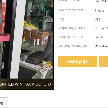
Modelnummer:
UW026T-
Min. bestelaantal:
1 reeks
Prijs:
USD
Verpakking Details:
Houten G
Betalingscondities:
L/C, T/T
Levering vermogen:
20 reeks
Beste prijs
ng