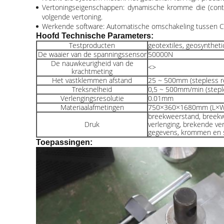
Vertoningseigenschappen: dynamische kromme die (contr
volgende vertoning.
Werkende software: Automatische omschakeling tussen C
Hoofd Technische Parameters:
Testproducten
geotextiles, geosyntheti
De waaier van de spanningssensor
50000N
De nauwkeurigheid van de
<>
krachtmeting
Het vastklemmen afstand
25 ~ 500mm (stepless r
Treksnelheid
0,5 ~ 500mm/min (stepl
Verlengingsresolutie
0.01mm
Materiaalafmetingen
750×360×1680mm (L×
breekweerstand, breek
Druk
verlenging, brekende verl
gegevens, krommen en st
Toepassingen: