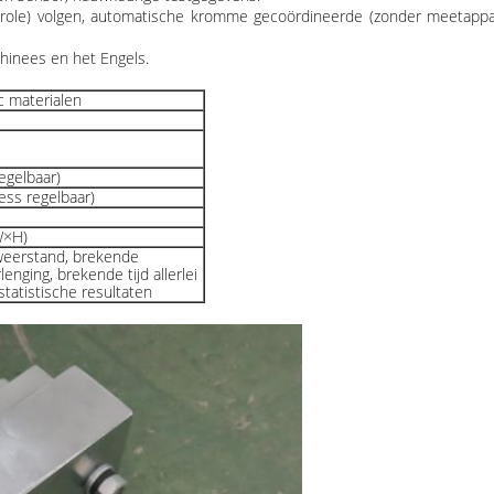
ole) volgen, automatische kromme gecoördineerde (zonder meetapparaa
hinees en het Engels.
c materialen
egelbaar)
ess regelbaar)
W×H)
weerstand, brekende
enging, brekende tijd allerlei
atistische resultaten