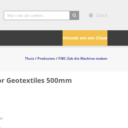
Dutch
search
Verzoek om een Citaat
Thuis
/
Producten
/
FIBC-Zak die Machine maken
or Geotextiles 500mm
in