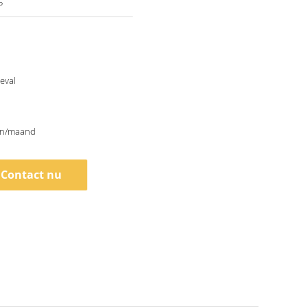
5
eval
en/maand
Contact nu