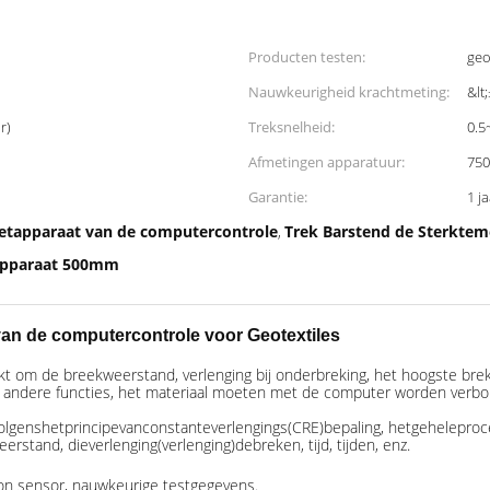
Producten testen:
geo
Nauwkeurigheid krachtmeting:
&lt
r)
Treksnelheid:
0.5
Afmetingen apparatuur:
750
Garantie:
1 j
etapparaat van de computercontrole
Trek Barstend de Sterktem
,
apparaat 500mm
van de computercontrole voor Geotextiles
 om de breekweerstand, verlenging bij onderbreking, het hoogste breke
 andere functies, het materiaal moeten met de computer worden verbo
olgenshetprincipevanconstanteverlengings(CRE)bepaling, hetgehelepro
and, dieverlenging(verlenging)debreken, tijd, tijden, enz.
ion sensor, nauwkeurige testgegevens.