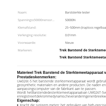
Naam:
Barststerkte tester
Spanningss50000nensor
50000N
waaier:
Klemafstand:
25~500mm (traploos regelbaa
Verlenging resolutie:
0.01mm
Voorwaarde:
Nieuw
Trek Barstend de Sterkteme
Markeren:
Trek Barstend Sterktemeet
Materieel Trek Barstend de Sterktemeetapparaat 
Prestatieskenmerken
:
Uw026t-5 het barstende sterktemeetapparaat wordt gebruikt
geosynthetic materialen en andere producten. De naden en
aanpassingscomputer van de fabrikant aan te passen.
Wordt
het
Barstendedesterktemeetapparaatvan
UW
026T-5v
enregistreertdekrommedynamischeveranderingenenbreekweerst
Eigenschap:
Kracht die systeem meten: het gebruiken van high-precis