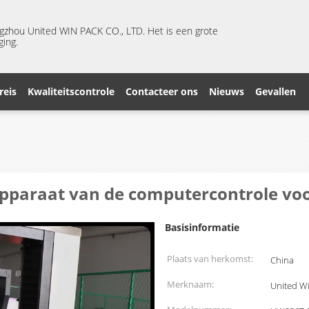
ngzhou United WIN PACK CO., LTD. Het is een grote
ging.
reis
Kwaliteitscontrole
Contacteer ons
Nieuws
Gevallen
pparaat van de computercontrole vo
Basisinformatie
Plaats van herkomst:
China
Merknaam:
United W