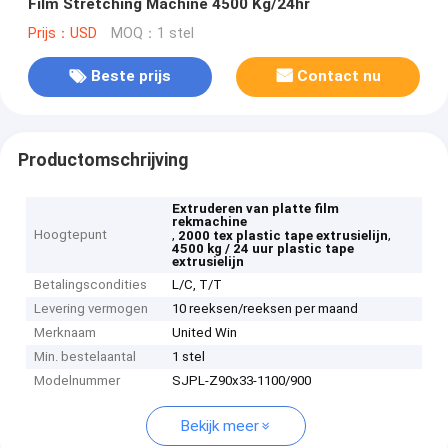
Film Stretching Machine 4500 Kg/24hr
Prijs：USD
MOQ：1 stel
Beste prijs
Contact nu
Productomschrijving
Extruderen van platte film
rekmachine
Hoogtepunt
,
,
2000 tex plastic tape extrusielijn
4500 kg / 24 uur plastic tape
extrusielijn
Betalingscondities
L/C, T/T
Levering vermogen
10 reeksen/reeksen per maand
Merknaam
United Win
Min. bestelaantal
1 stel
Modelnummer
SJPL-Z90x33-1100/900
Bekijk meer