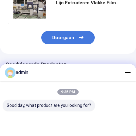
Lijn Extruderen Vlakke Film
Stretching Machine 4500
Kg/24hr
Doorgaan
Geadviseerde Producten
admin
9:35 PM
Good day, what product are you looking for?
Hoogrendement
Plastic Flat Yarn
Kunststof plat
tape-extrusielijn
Tape Extrusion Line
garen tape
Stabiele output
Betrouwbare
extrusielijn