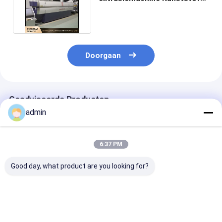
extrusiefolie reklijn 2000Tex
Doorgaan
Geadviseerde Producten
admin
6:37 PM
Good day, what product are you looking for?
Hoogrendement
Plastic Flat Yarn
Kunststof plat
tape-extrusielijn
Tape Extrusion Line
garen tape
Stabiele output
Betrouwbare
extrusielijn
Energiebesparende
Polypropyleen Zak
consistente