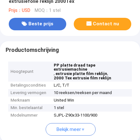
extrusiefolie reklijn 2000Tex
Prijs：USD
MOQ：1 stel
Beste prijs
Contact nu
Productomschrijving
PP platte draad tape
extrusiemachine
Hoogtepunt
,
,
extrusie platte film reklijn
2000 Tex extrusie film reklijn
Betalingscondities
L/C, T/T
Levering vermogen
10 reeksen/reeksen per maand
Merknaam
United Win
Min. bestelaantal
1 stel
Modelnummer
SJPL-Z90x33-1100/900
Bekijk meer