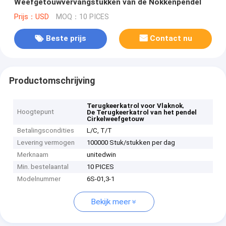
Weefgetouwvervangstukken van de Nokkenpendel
Prijs：USD
MOQ：10 PICES
Beste prijs
Contact nu
Productomschrijving
,
Terugkeerkatrol voor Vlaknok
Hoogtepunt
De Terugkeerkatrol van het pendel
Cirkelweefgetouw
Betalingscondities
L/C, T/T
Levering vermogen
100000 Stuk/stukken per dag
Merknaam
unitedwin
Min. bestelaantal
10 PICES
Modelnummer
6S-01,3-1
Bekijk meer