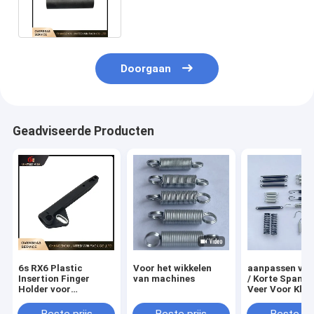
Weefgetouwvervangstukken
van de Nokkenpendel
Doorgaan
Geadviseerde Producten
6s RX6 Plastic
Voor het wikkelen
aanpassen vee
Insertion Finger
van machines
/ Korte Spanni
Holder voor
Veer Voor Kle
cirkelloom
Circulaire Lo
reserveonderdelen
Onderdelen