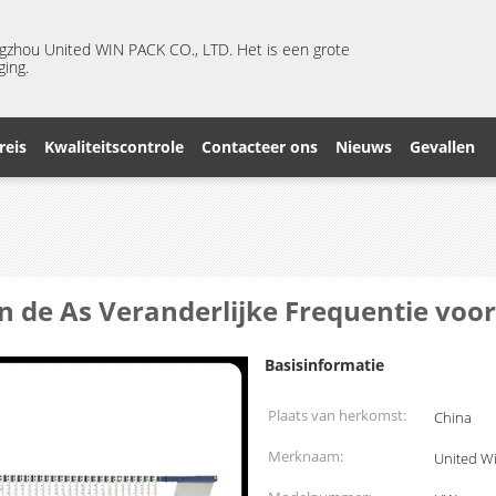
ngzhou United WIN PACK CO., LTD. Het is een grote
ging.
reis
Kwaliteitscontrole
Contacteer ons
Nieuws
Gevallen
de As Veranderlijke Frequentie voor 
Basisinformatie
Plaats van herkomst:
China
Merknaam:
United W