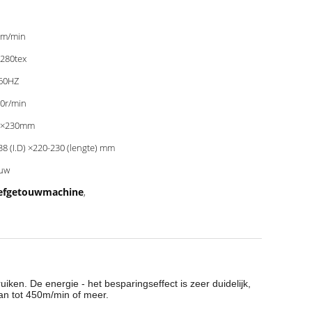
0m/min
280tex
60HZ
0r/min
0×230mm
38 (I.D) ×220-230 (lengte) mm
uw
eefgetouwmachine
,
en. De energie - het besparingseffect is zeer duidelijk,
an tot 450m/min of meer.