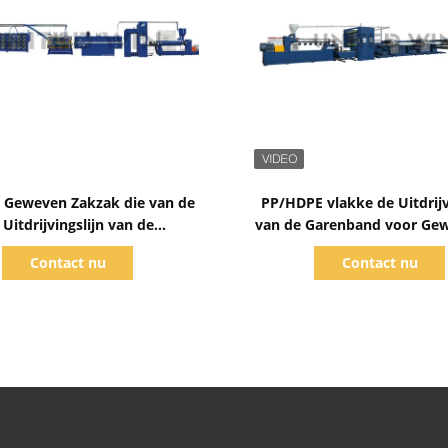
Toon details
Toon details
 Geweven Zakzak die van de
PP/HDPE vlakke de Uitdrijv
 Uitdrijvingslijn van de
van de Garenband voor Ge
eband het Proces 500kg H
Containerzakken van de C
Contact nu
Contact nu
maken