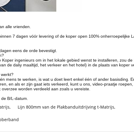
an alle vrienden.
innen 7 dagen vóór levering of de koper open 100% onherroepelijke L
dagen eens de orde bevestigt.
n?
ls de Koper ingenieurs om in het lokale gebied wenst te installeren, zo
van de daliy maaltijd, het verkeer en het hotel) in de plaats van koper
n werkt?
n mens te werken, is wat u doet leert enkel één of ander basisding. En 
, en als er zijn gaat iets verkeerd, kunt u ons, video-praatje roepen, 
 overzee worden verdeeld aan zoals u vereiste.
 de B/L-datum.
trijs
,
Lijn 800mm van de Plakbanduitdrijving t-Matrijs
,
ubberband