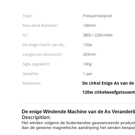
Type:
Frequentiespoel
Max.wind diameter:
160mm
AC:
380V / 220V/440v
De enige macht van de
120w
asmotor:
Lengte van doortocht:
203mm
Sigle asgewicht:
16Kg
Garantie:
1 jaar
De cirkel Enige As van 
Markeren:
120w cirkelweefgetouwm
De enige Windende Machine van de As Veranderlij
Descripition:
Het winden volgens de buitenlandse geavanceerde producten 
dan de gewone magnetische aandrijving het winden bespar