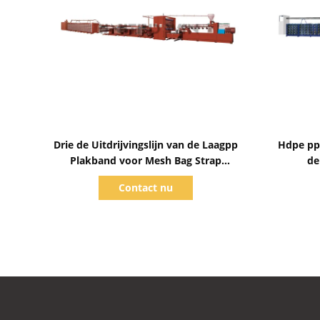
Toon details
Drie de Uitdrijvingslijn van de Laagpp
Hdpe pp
Plakband voor Mesh Bag Strap
de
800mm
Machin
Contact nu