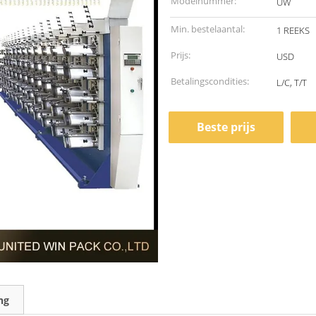
Modelnummer:
UW
Min. bestelaantal:
1 REEKS
Prijs:
USD
Betalingscondities:
L/C, T/T
Beste prijs
ng