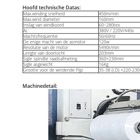
Hoofd technische Datas:
Max.winding snelheid
450m/min
Max.wind diameter
160mm
Inslag van windkoord
60~280tex
Ac
380V / 220V/440v
Machtsfrequentie
50/60Hz
De enige macht van de asmotor
120w
Revolutie van de motor
5490r/min
Lengte van doortocht
203mm
Sigle spindlie raadsafmeting
360×230mm
Sigle asgewicht
16Kg
Grootte voor de windende Pijp
35-38 (I.D) ×220-230
Machinedetail: