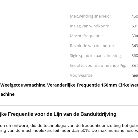
Max.winding snelheid:
45
Inslag van windkoord:
60~
Machtsfrequentie:
50/
Revolutie van de motor:
549
Sigle spindlie raadsafmeting:
36
Grootte voor de windende Pijp:
35-
Voorwaarde:
nie
de Weefgetouwmachine
Veranderlijke Frequentie 160mm Cirkelw
,
achine
ke Frequentie voor de Lijn van de Banduitdrijving
en ontwerp, die de technologie van de frequentieomzetting het gebruik
ing van de machineelektriciteit meer dan 50%. De maximumsnelheid v