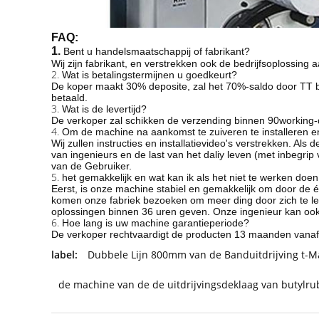
FAQ:
1.
Bent u handelsmaatschappij of fabrikant?
Wij zijn fabrikant, en verstrekken ook de bedrijfsoplossing a
2.
Wat is betalingstermijnen u goedkeurt?
De koper maakt 30% deposite, zal het 70%-saldo door TT b
betaald.
3.
Wat is de levertijd?
De verkoper zal schikken de verzending binnen 90working-
4.
Om de machine na aankomst te zuiveren te installeren e
Wij zullen instructies en installatievideo's verstrekken. A
van ingenieurs en de last van het daliy leven (met inbegrip 
van de Gebruiker.
5.
het gemakkelijk en wat kan ik als het niet te werken doe
Eerst, is onze machine stabiel en gemakkelijk om door de éé
komen onze fabriek bezoeken om meer ding door zich te leren
oplossingen binnen 36 uren geven. Onze ingenieur kan ook
6.
Hoe lang is uw machine garantieperiode?
De verkoper rechtvaardigt de producten 13 maanden vanaf
label:
Dubbele Lijn 800mm van de Banduitdrijving t-Ma
de machine van de de uitdrijvingsdeklaag van butylr