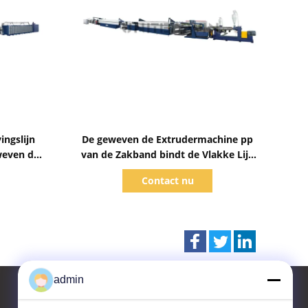
Toon details
ingslijn
De geweven de Extrudermachine pp
weven de
van de Zakband bindt de Vlakke Lijn
ementzak
van de Garenuitdrijving vast
Contact nu
admin