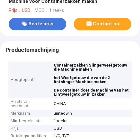
Machine voor Containerzakken maken
Prijs：USD
MOQ：1 reeks
Beste prijs
Contact nu
Productomschrijving
Containerzakken Slingerweefgetouw
die Machine maken
,
het Weefgetouw die van de 2
Hoogtepunt
lintslinger Machine maken
,
De container doet de Machine van het
Lintweefgetouw in zakken
Plaats van
CHINA
herkomst
Merknaam
unitedwin
Min. bestelaantal
1 reeks
Prijs
USD
Betalingscondities
L/C, T/T