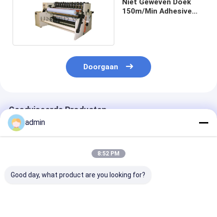
Niet Geweven Doek
150m/Min Adhesive
Tape Cutting Machine
Doorgaan
Geadviseerde Producten
admin
8:52 PM
Good day, what product are you looking for?
Hoge precisie
Superduidelijke
Pneumatische
bandrol slitter
compacte band
consistente sn