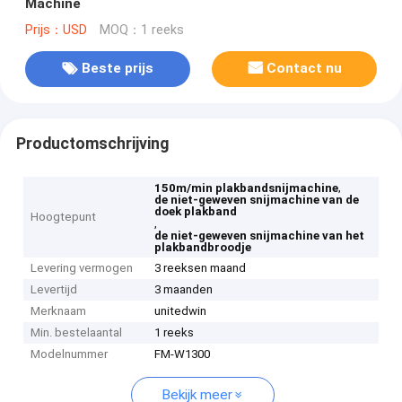
Machine
Prijs：USD
MOQ：1 reeks
Beste prijs
Contact nu
Productomschrijving
,
150m/min plakbandsnijmachine
de niet-geweven snijmachine van de
doek plakband
Hoogtepunt
,
de niet-geweven snijmachine van het
plakbandbroodje
Levering vermogen
3 reeksen maand
Levertijd
3 maanden
Merknaam
unitedwin
Min. bestelaantal
1 reeks
Modelnummer
FM-W1300
Bekijk meer