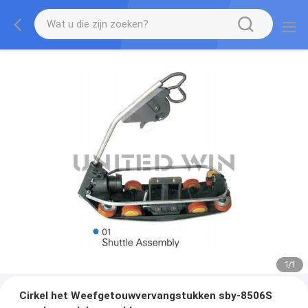
1
/
1
Cirkel het Weefgetouwvervangstukken sby-8506S