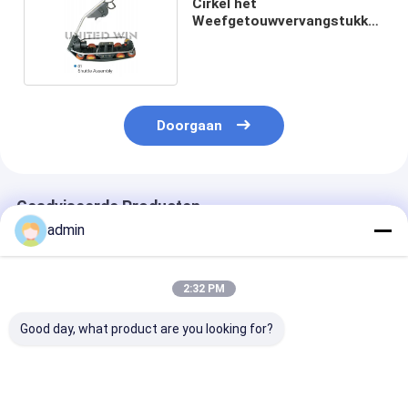
Cirkel het
Weefgetouwvervangstukken
sby-8506S van de
pendelassemblage
Doorgaan
Geadviseerde Producten
admin
2:32 PM
Good day, what product are you looking for?
6s RX6 Plastic
Voor het wikkelen
aanpassen vee
Insertion Finger
van machines
/ Korte Spanni