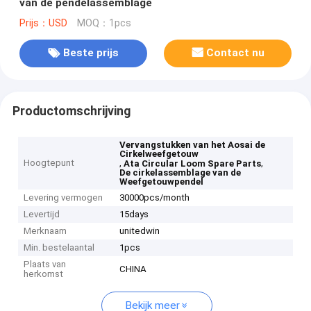
van de pendelassemblage
Prijs：USD
MOQ：1pcs
Beste prijs
Contact nu
Productomschrijving
Vervangstukken van het Aosai de
Cirkelweefgetouw
Hoogtepunt
,
,
Ata Circular Loom Spare Parts
De cirkelassemblage van de
Weefgetouwpendel
Levering vermogen
30000pcs/month
Levertijd
15days
Merknaam
unitedwin
Min. bestelaantal
1pcs
Plaats van
CHINA
herkomst
Bekijk meer