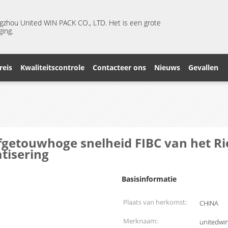
ngzhou United WIN PACK CO., LTD. Het is een grote
ging.
reis
Kwaliteitscontrole
Contacteer ons
Nieuws
Gevallen
fgetouwhoge snelheid FIBC van het Ri
tisering
Basisinformatie
Plaats van herkomst:
CHINA
Merknaam:
unitedwi