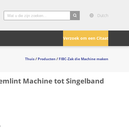
Dutch
search
Verzoek om een Citaat
Thuis
/
Producten
/
FIBC-Zak die Machine maken
emlint Machine tot Singelband
n