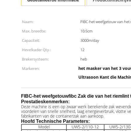
Naam:
FIBC-het weefgetouw van het 
Max. breedte:
10.5cm
Capaciteit:
3000m/day
Hevelkader Qty.:
12
Brekersysteem:
heb
het masker van het 3 vo
Markeren:
Ultrasoon Kant die Mach
FIBC-het weefgetouwfibc Zak die van het riemli
Prestatieskenmerken
:
Deze machine is een op zwaar werk berekende zak wevende m
voordelen van snelle snelheid, laag energieverbruik, vlotte 
fabrikanten van de containerzak aan aankoop.
Hoofd Technische Parameters:
Model
UW5-2/110-12
UW5-2/130