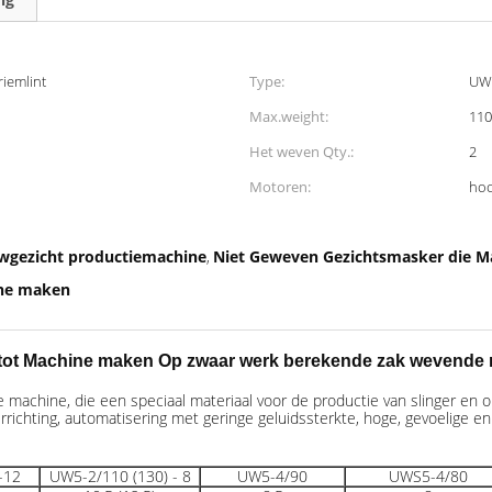
riemlint
Type:
UW5
Max.weight:
110
Het weven Qty.:
2
Motoren:
hoo
uwgezicht productiemachine
Niet Geweven Gezichtsmasker die 
,
ine maken
nt tot Machine maken Op zwaar werk berekende zak wevende
achine, die een speciaal materiaal voor de productie van slinger en o
verrichting, automatisering met geringe geluidssterkte, hoge, gevoelige 
-12
UW5-2/110 (130) - 8
UW5-4/90
UWS5-4/80