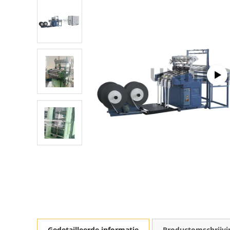
Gedetailleerde informatie
Productomschrijvi