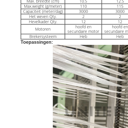
Max. breedte (cm)
10.5
12.5
Max.weight (g/meter)
110
115
Capaciteit (meter/dag)
3000
3000
Het weven Qty.
2
2
Hevelkader Qty.
12
12
hoofd en
hoofd en
Motoren
secundaire motor
secundaire m
Brekersysteem
Heb
Heb
Toepassingen: