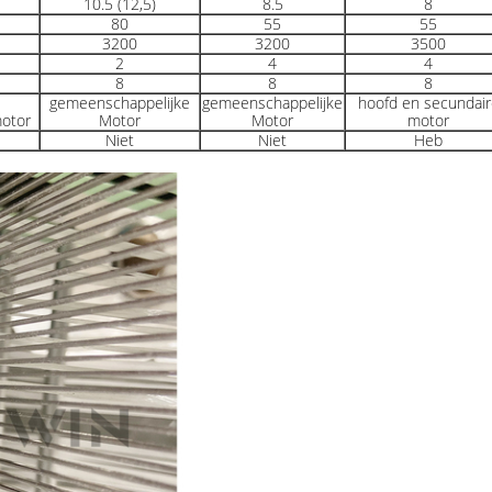
10.5 (12,5)
8.5
8
80
55
55
3200
3200
3500
2
4
4
8
8
8
gemeenschappelijke
gemeenschappelijke
hoofd en secundair
otor
Motor
Motor
motor
Niet
Niet
Heb