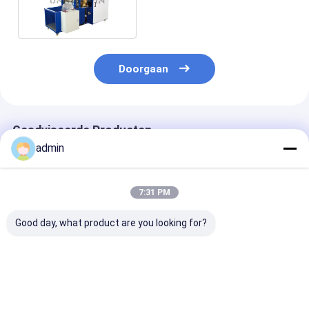
Netto Naaimachine van
Schotfibc 3m Min
Doorgaan
Geadviseerde Producten
admin
7:31 PM
Good day, what product are you looking for?
Automatische "X""O"
fibc Bag belt
aangepast 2/4
snijmachine, JUMBO
weefmachine High
kleuren drukm
BAG Snijmachine
Speed Ribbon Loom
voor FIBC Bag
Bag SBY-1450