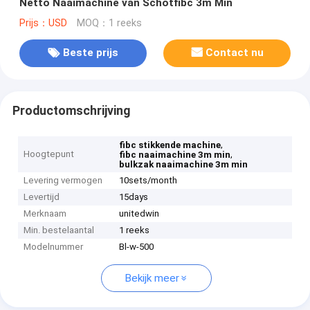
Netto Naaimachine van Schotfibc 3m Min
Prijs：USD
MOQ：1 reeks
Beste prijs
Contact nu
Productomschrijving
,
fibc stikkende machine
Hoogtepunt
,
fibc naaimachine 3m min
bulkzak naaimachine 3m min
Levering vermogen
10sets/month
Levertijd
15days
Merknaam
unitedwin
Min. bestelaantal
1 reeks
Modelnummer
Bl-w-500
Bekijk meer