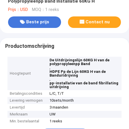
Polypropyleenpp Band Installatie 60KG H
Prijs：USD
MOQ：1 reeks
Beste prijs
Contact nu
Productomschrijving
De Uitdrijvingslijn 60KG H van de
polypropyleenpp Band
,
HDPE Pp de Lijn 60KG H van de
Hoogtepunt
Banduitdrijving
,
pp-installatie van de band fibrillating
uitdrijving
Betalingscondities
L/C, T/T
Levering vermogen
10sets/month
Levertijd
3 maanden
Merknaam
UW
Min. bestelaantal
1 reeks