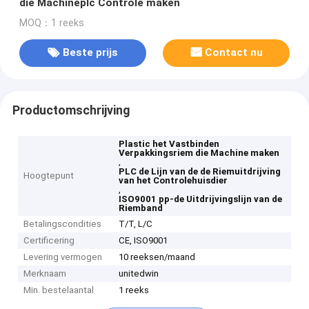
die Machineplc Controle maken
MOQ：1 reeks
Beste prijs
Contact nu
Productomschrijving
Plastic het Vastbinden
Verpakkingsriem die Machine maken
,
PLC de Lijn van de de Riemuitdrijving
Hoogtepunt
van het Controlehuisdier
,
ISO9001 pp-de Uitdrijvingslijn van de
Riemband
Betalingscondities
T/T, L/C
Certificering
CE, ISO9001
Levering vermogen
10 reeksen/maand
Merknaam
unitedwin
Min. bestelaantal
1 reeks