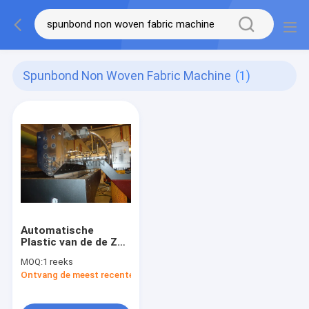
Spunbond Non Woven Fabric Machine
(1)
Automatische
Plastic van de de Zak
Vlakke Film van pp PE
MOQ:
1 reeks
Geweven de
Ontvang de meest recente Prijs
Uitdrijvingsmachine