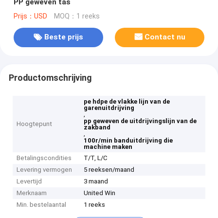
PP geweven tas
Prijs：USD
MOQ：1 reeks
Beste prijs
Contact nu
Productomschrijving
pe hdpe de vlakke lijn van de
garenuitdrijving
,
pp geweven de uitdrijvingslijn van de
Hoogtepunt
zakband
,
100r/min banduitdrijving die
machine maken
Betalingscondities
T/T, L/C
Levering vermogen
5 reeksen/maand
Levertijd
3 maand
Merknaam
United Win
Min. bestelaantal
1 reeks