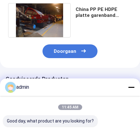
China PP PE HDPE
platte garenband
extrusielijn voor PP
geweven tas
Doorgaan
Geadviseerde Producten
admin
11:45 AM
Good day, what product are you looking for?