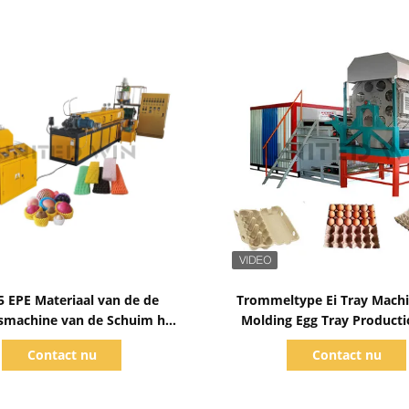
Toon details
Toon details
 EPE Materiaal van de de
Trommeltype Ei Tray Machi
smachine van de Schuim het
Molding Egg Tray Producti
tto Productielijn Netto
Contact nu
Contact nu