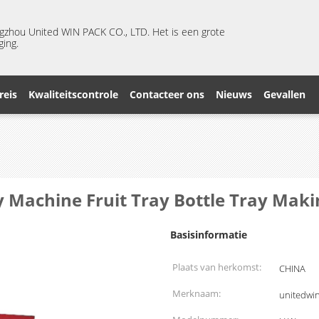
ngzhou United WIN PACK CO., LTD. Het is een grote
ging.
reis
Kwaliteitscontrole
Contacteer ons
Nieuws
Gevallen
y Machine Fruit Tray Bottle Tray Mak
Basisinformatie
Plaats van herkomst:
CHINA
Merknaam:
unitedwi