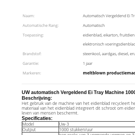
Naam:
Automatisch Vergeldend Ei T
Automatische Rang:
Automatisch
Toepassing:
eidienblad, eikarton, fruitdie
elektronisch voeringsdienblad,
Brandstof:
steenkool, aardgas, diesel, en
Garantie:
1 jaar
meltblown productiema
Markeren:
UW automatisch Vergeldend Ei Tray Machine 1000 
Beschrijving:
Het gebruik van de machine van het eidienblad recycleert he
materiaal van het eidienblad integreert dit schroot om eidie
leven van mensen beschermt.
Specificaties:
Model
Uw-3
Output
1000 stukken/uur
een reeks van 3 vormende vormen en 3 