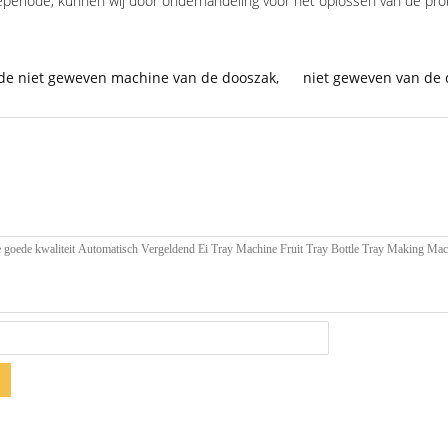
ntieperiode, kunnen wij door onderhandeling voor het oplossen van de pr
de niet geweven machine van de dooszak
,
niet geweven van de