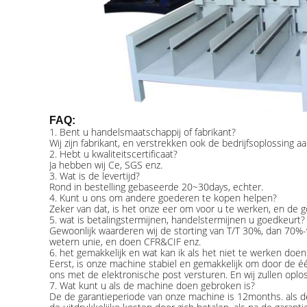
FAQ:
1.
Bent u handelsmaatschappij of fabrikant?
Wij zijn fabrikant, en verstrekken ook de bedrijfsoplossing aa
2.
Hebt u kwaliteitscertificaat?
Ja hebben wij Ce, SGS enz.
3.
Wat is de levertijd?
Rond in bestelling gebaseerde 20~30days, echter.
4.
Kunt u ons om andere goederen te kopen helpen?
Zeker van dat, is het onze eer om voor u te werken, en de g
5.
wat is betalingstermijnen, handelstermijnen u goedkeurt?
Gewoonlijk waarderen wij de storting van T/T 30%, dan 70%-w
wetern unie, en doen CFR&CIF enz.
6.
het gemakkelijk en wat kan ik als het niet te werken doen
Eerst, is onze machine stabiel en gemakkelijk om door de één
ons met de elektronische post versturen. En wij zullen opl
7.
Wat kunt u als de machine doen gebroken is?
De de garantieperiode van onze machine is 12months. als 