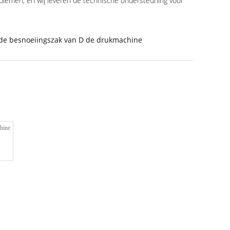
oblemen, en wij leveren de technische ondersteuning voor
 de besnoeiingszak van D de drukmachine