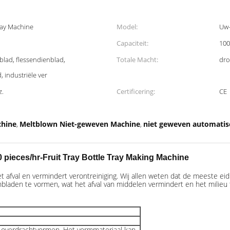
ray Machine
Model:
Uw
Capaciteit:
100
nblad, flessendienblad,
Totale Macht:
dro
 industriële ver
z.
Certificering:
CE
chine
Meltblown Niet-geweven Machine
niet geweven automati
,
,
pieces/hr-Fruit Tray Bottle Tray Making Machine
t afval en vermindert verontreiniging. Wij allen weten dat de meeste e
nbladen te vormen, wat het afval van middelen vermindert en het milieu 
overdrachtvormen. Het vormmateriaal kan