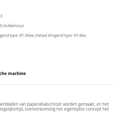
-3
0 stukken/uur
gend type: 87.35kw; metaal drogend type: 97.4kw.
sche machine
idienbladen van papierafvalschroot worden gemaakt, en het
tegelijkertijd, overeenkomstig het eigentijdse concept het