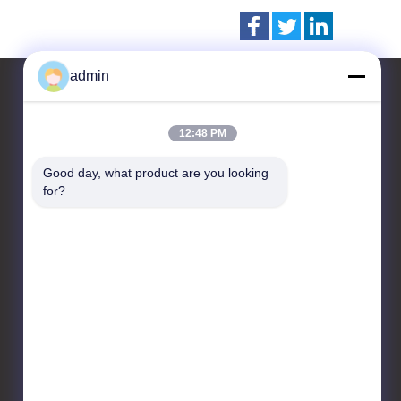
admin
12:48 PM
Contacteer ons
Good day, what product are you looking 
CHANGZHOU UNITED WIN
for?
PACK CO.,LTD
Kamer 201 & 202, Gebouw
A, No. 7 Longhui Road,
Wujin National High-tech
Zone, Changzhou Stad,
Jiangsu Provincie, China
86-519-88676387
daisun@vip.163.com