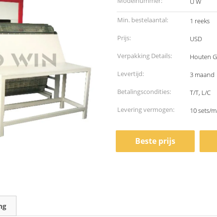
Modelnummer:
U W
Min. bestelaantal:
1 reeks
Prijs:
USD
Verpakking Details:
Houten G
Levertijd:
3 maand
Betalingscondities:
T/T, L/C
Levering vermogen:
10 sets/
Beste prijs
ng