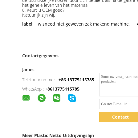
de uitdrukkelijke kosten door zich betalen. als na de gara
het gehele leven van het materiaal.
8.
Keurt u OEM goed?
Natuurlijk zijn wij.
label:
w sneed niet geweven zak makend machine
,
Contactgegevens
James
Telefoonnummer :
+86 13775115785
WhatsApp :
+
8613775115785
Contact
Meer Plastic Netto Uitdrijvingslijn