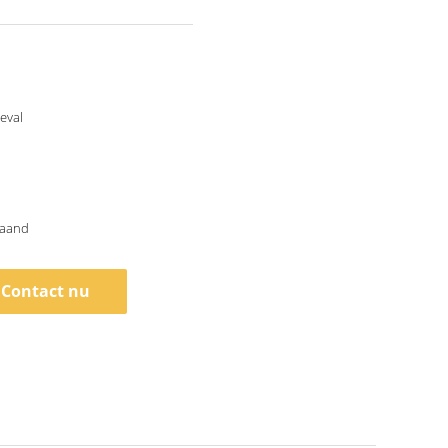
eval
maand
Contact nu