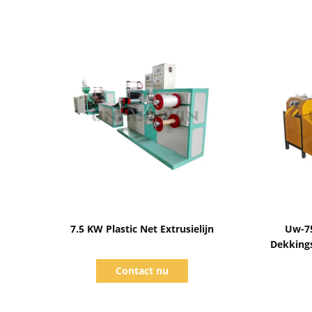
Toon details
7.5 KW Plastic Net Extrusielijn
Uw-75
Dekking
Ne
Contact nu