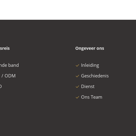
sreis
Ongeveer ons
nde band
Inleiding
 / ODM
Geschiedenis
D
Dienst
Ons Team