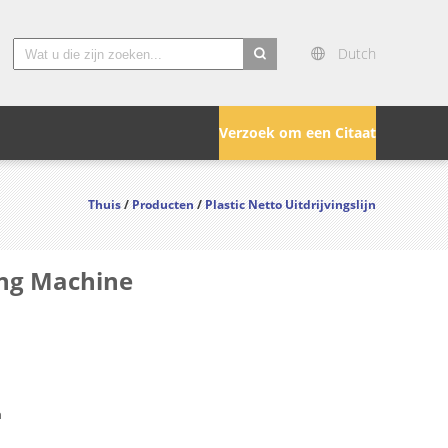
Dutch
search
Verzoek om een Citaat
Thuis
/
Producten
/
Plastic Netto Uitdrijvingslijn
ing Machine
n