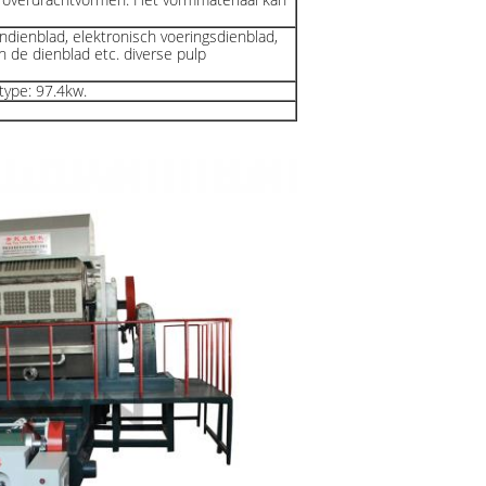
sendienblad, elektronisch voeringsdienblad,
n de dienblad etc. diverse pulp
type: 97.4kw.