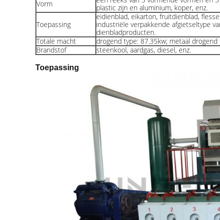
Vorm
plastic zijn en aluminium, koper, enz.
eidienblad, eikarton, fruitdienblad, fles
Toepassing
industriële verpakkende afgietseltype va
dienbladproducten.
Totale macht
drogend type: 87.35kw; metaal drogend 
Brandstof
steenkool, aardgas, diesel, enz.
Toepassing