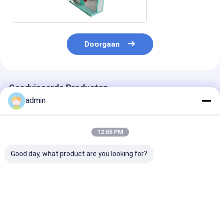
Doorgaan
Geadviseerde Producten
admin
12:05 PM
Good day, what product are you looking for?
Plantaardige
Zonder knopen
Uw-70 EPE Mat
verpakkings netto
plastic netto
van de de
plastic netto zak
ononderbroken
Dekkingsmach
geen knoop netto
automatische de
van de Schuim
materiaal
productiemachine
Netto Producti
Beste prijs
Beste prijs
Beste pri