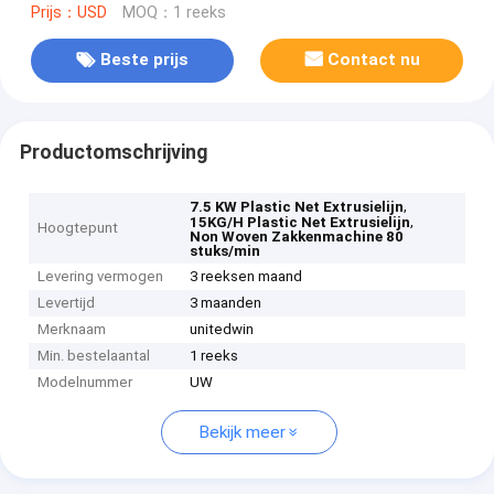
Prijs：USD
MOQ：1 reeks
Beste prijs
Contact nu
Productomschrijving
,
7.5 KW Plastic Net Extrusielijn
,
15KG/H Plastic Net Extrusielijn
Hoogtepunt
Non Woven Zakkenmachine 80
stuks/min
Levering vermogen
3 reeksen maand
Levertijd
3 maanden
Merknaam
unitedwin
Min. bestelaantal
1 reeks
Modelnummer
UW
Bekijk meer