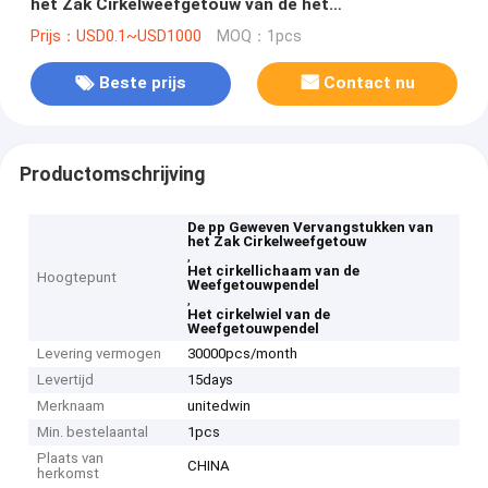
het Zak Cirkelweefgetouw van de het
Lichaamspendel Steun van de het Wielgids
Prijs：USD0.1~USD1000
MOQ：1pcs
Beste prijs
Contact nu
Productomschrijving
De pp Geweven Vervangstukken van
het Zak Cirkelweefgetouw
,
Het cirkellichaam van de
Hoogtepunt
Weefgetouwpendel
,
Het cirkelwiel van de
Weefgetouwpendel
Levering vermogen
30000pcs/month
Levertijd
15days
Merknaam
unitedwin
Min. bestelaantal
1pcs
Plaats van
CHINA
herkomst