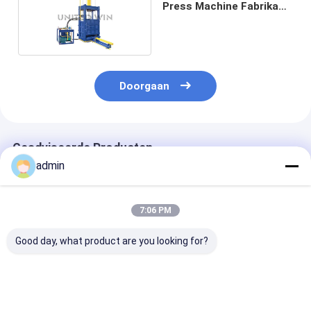
Press Machine Fabrikant
Automatic Deep Drawing
Doorgaan
Geadviseerde Producten
admin
7:06 PM
Good day, what product are you looking for?
Hoogwaardige
Hoogwaardige
40 ton balling
hydraulische
hydraulische
Hydraulische b
verpakkingsmachine
verpakker voor pp-
press machine