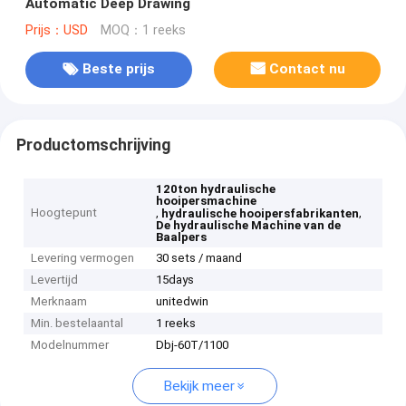
Automatic Deep Drawing
Prijs：USD
MOQ：1 reeks
Beste prijs
Contact nu
Productomschrijving
120ton hydraulische
hooipersmachine
Hoogtepunt
,
,
hydraulische hooipersfabrikanten
De hydraulische Machine van de
Baalpers
Levering vermogen
30 sets / maand
Levertijd
15days
Merknaam
unitedwin
Min. bestelaantal
1 reeks
Modelnummer
Dbj-60T/1100
Bekijk meer