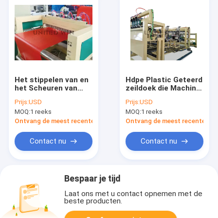
Het stippelen van en
Hdpe Plastic Geteerd
het Scheuren van
zeildoek die Machine
Ldpe Geteerd
maken voor Veilige
Prijs:
USD
Prijs:
USD
zeildoek
Netto 7.5KW
MOQ:
1 reeks
MOQ:
1 reeks
Productiemachine
Automatisch
4KW
Ontvang de meest recente Prijs
Ontvang de meest recente Prij
Contact nu
Contact nu
Bespaar je tijd
Laat ons met u contact opnemen met de
beste producten.