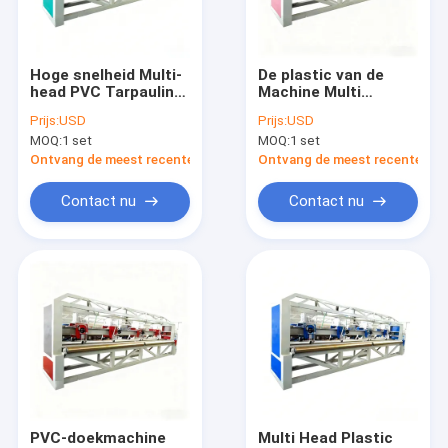
Ongeveer ons
Fabrieksreis
Hoge snelheid Multi-
De plastic van de
head PVC Tarpaulin
Machine Multi
Kwaliteitscontrole
maken machine
Hoofdpvc van het
Prijs:
USD
Prijs:
USD
betrouwbare Plastic
Geteerd
MOQ:
1 set
MOQ:
1 set
Tarpaulin Lassen
zeildoeklassen
Contacteer ons
100m Min
Structuur
Ontvang de meest recente Prijs
Ontvang de meest recente Prij
Ononderbroken
Geteerd zeildoek die
Nieuws
Contact nu
Contact nu
100m maken Min
Gevallen
Verzoek om een Citaat
De Lijn van de banduitdrijving
Monofilament Uitdrijvingslijn
PVC-doekmachine
Multi Head Plastic