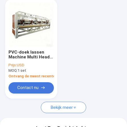
PVC-doek lassen
Machine Multi Head
Structure 100m Min
Prijs:
USD
Plastic Doek maken
MOQ:
1 set
systeem
Ontvang de meest recente Prijs
Contact nu
Bekijk meer