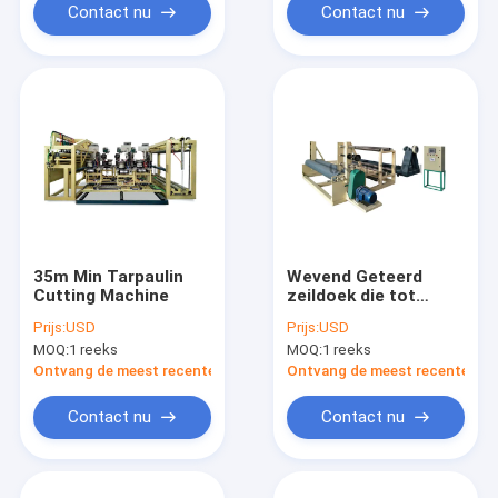
Contact nu
Contact nu
35m Min Tarpaulin
Wevend Geteerd
Cutting Machine
zeildoek die tot
Machine maken
Prijs:
USD
Prijs:
USD
Automatische
MOQ:
1 reeks
MOQ:
1 reeks
Rewinder-Machine
10KW
Ontvang de meest recente Prijs
Ontvang de meest recente Prij
Contact nu
Contact nu