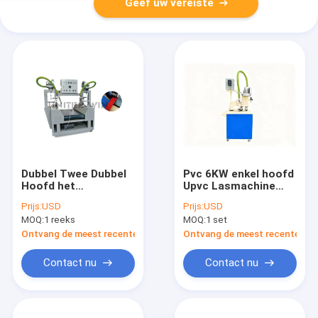
Geef uw vereiste
Dubbel Twee Dubbel
Pvc 6KW enkel hoofd
Hoofd het
Upvc Lasmachine
Bladgeteerd zeildoek
Energiebesparende
Prijs:
USD
Prijs:
USD
die van Upvc van de
werking Betrouwbare
MOQ:
1 reeks
MOQ:
1 set
Lassenmachine
Lassterkte
Machine maken
Ontvang de meest recente Prijs
Ontvang de meest recente Prij
Contact nu
Contact nu