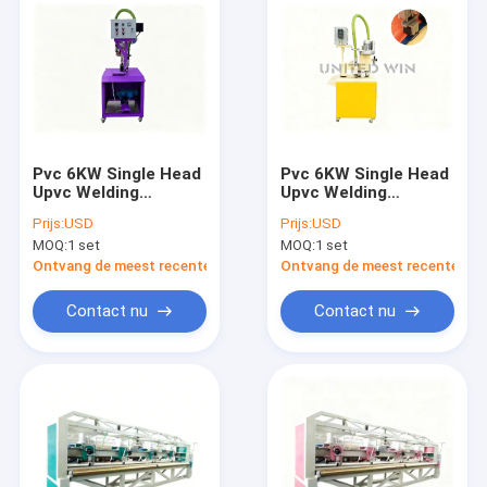
Pvc 6KW Single Head
Pvc 6KW Single Head
Upvc Welding
Upvc Welding
Machine Precision
Machine Intelligente
Prijs:
USD
Prijs:
USD
Heating Control
temperatuurregeling
MOQ:
1 set
MOQ:
1 set
Consistente
Stabiel naadvormen
gewrichtslassen
Ontvang de meest recente Prijs
Ontvang de meest recente Prij
Contact nu
Contact nu
Huis
Producten
Videos