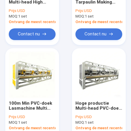
Multi-head High
Tarpaulin Making
De Lamineringslijn van de uitdrijvingsdeklaag
Speed Welding
Machine PVC
Prijs:
USD
Prijs:
USD
System Plastic
Tarpaulin Welding
MOQ:
Cirkelweefgetouwmachine
1 set
MOQ:
1 set
Sheet Productie
Line Stabiel 100m
100m Min
Min Output
Ontvang de meest recente Prijs
Ontvang de meest recente Prij
FIBC-Zak die Machine maken
Contact nu
Contact nu
Kunstmatige Grasproductielijn
cirkelweefgetouwvervangstukken
Geteerd zeildoek die Machine maken
Automatisch Knipsel en Naaimachine
Geweven de Drukmachine van Zakflexo
100m Min PVC-doek
Hoge productie
hydraulische hooipersmachine
Lasmachine Multi
Multi-head PVC-doek
Head Design Plastic
Lasmachine Plastic
Prijs:
USD
Prijs:
USD
Doek Maken
Doek maken Lijn
Plakband die Machine maakt
MOQ:
1 set
MOQ:
1 set
Apparatuur
100m Min
Ontvang de meest recente Prijs
Ontvang de meest recente Prij