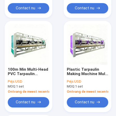
De Machine van de garenextruder
Contact nu
Contact nu
Garen dat Machine verdraait
Verpakkingsriem die Machine maken
Plastic Netto Uitdrijvingslijn
Vacuümvorstdroger
Verpakkende Machinesmateriaal
100m Min Multi-Head
Plastic Tarpaulin
PVC Tarpaulin
Making Machine Multi
Welding Machine
Head PVC Las
Prijs:
USD
Prijs:
USD
Betrouwbaar Plastic
Eenheid Stabiel
MOQ:
1 set
MOQ:
1 set
Tarpaulin
Uitgangssnelheid
Productieproces
100m Min
Ontvang de meest recente Prijs
Ontvang de meest recente Prij
Contact nu
Contact nu