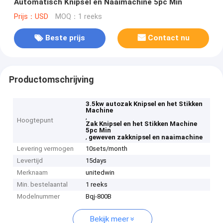
Automatisch Knipsel en Naaimachine 5pc Min
Prijs：USD
MOQ：1 reeks
Beste prijs
Contact nu
Productomschrijving
3.5kw autozak Knipsel en het Stikken
Machine
,
Hoogtepunt
Zak Knipsel en het Stikken Machine
5pc Min
,
geweven zakknipsel en naaimachine
Levering vermogen
10sets/month
Levertijd
15days
Merknaam
unitedwin
Min. bestelaantal
1 reeks
Modelnummer
Bqj-800B
Bekijk meer