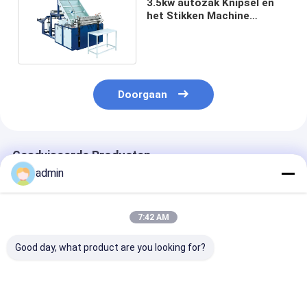
3.5kw autozak Knipsel en
het Stikken Machine
Automatisch Knipsel en
Naaimachine 5pc Min
Doorgaan
Geadviseerde Producten
admin
7:42 AM
Good day, what product are you looking for?
800 mm
1300 mm
1300 mm PP
Automatische
geïntegreerde
geweven zak