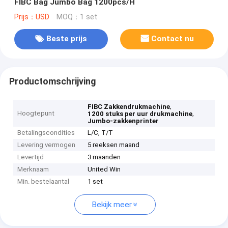
FIBC Bag Jumbo Bag 1200pcs/H
Prijs：USD
MOQ：1 set
Beste prijs
Contact nu
Productomschrijving
,
FIBC Zakkendrukmachine
Hoogtepunt
,
1200 stuks per uur drukmachine
Jumbo-zakkenprinter
Betalingscondities
L/C, T/T
Levering vermogen
5 reeksen maand
Levertijd
3 maanden
Merknaam
United Win
Min. bestelaantal
1 set
Bekijk meer