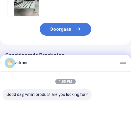
Jumbo Bag 1200pcs/H
Doorgaan
Geadviseerde Producten
admin
1:05 PM
Good day, what product are you looking for?
SBY-1450/2000 4
Eenmalige continue
Hoog snelheid
kleuren drukmachine
omgekeerde
eenmalige con
voor FIBC-zakken
drukmachine voor
omgekeerde
Jumbo-zakken 1200
pp-wevenzak
drukmachine v
stuks/uur met
pp-witzakken