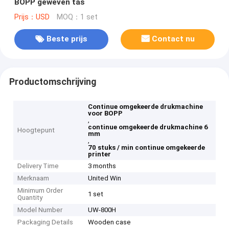
BOPP geweven tas
Prijs：USD
MOQ：1 set
Beste prijs
Contact nu
Productomschrijving
Continue omgekeerde drukmachine
voor BOPP
,
continue omgekeerde drukmachine 6
Hoogtepunt
mm
,
70 stuks / min continue omgekeerde
printer
Delivery Time
3 months
Merknaam
United Win
Minimum Order
1 set
Quantity
Model Number
UW-800H
Packaging Details
Wooden case