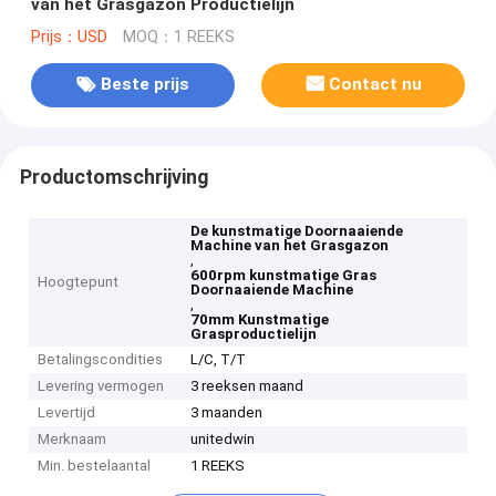
van het Grasgazon Productielijn
Prijs：USD
MOQ：1 REEKS
Beste prijs
Contact nu
Productomschrijving
De kunstmatige Doornaaiende
Machine van het Grasgazon
,
600rpm kunstmatige Gras
Hoogtepunt
Doornaaiende Machine
,
70mm Kunstmatige
Grasproductielijn
Betalingscondities
L/C, T/T
Levering vermogen
3 reeksen maand
Levertijd
3 maanden
Merknaam
unitedwin
Min. bestelaantal
1 REEKS