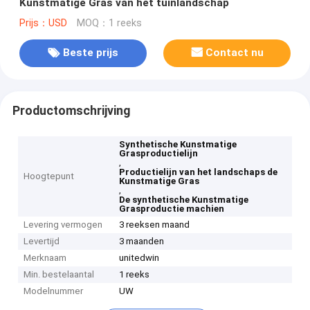
Kunstmatige Gras van het tuinlandschap
Prijs：USD
MOQ：1 reeks
Beste prijs
Contact nu
Productomschrijving
Synthetische Kunstmatige
Grasproductielijn
,
Productielijn van het landschaps de
Hoogtepunt
Kunstmatige Gras
,
De synthetische Kunstmatige
Grasproductie machien
Levering vermogen
3 reeksen maand
Levertijd
3 maanden
Merknaam
unitedwin
Min. bestelaantal
1 reeks
Modelnummer
UW