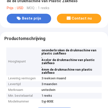
de de Drukmachine van Plastic Zakflexo
Prijs：USD
MOQ：1 reeks
Beste prijs
Contact nu
Productomschrijving
ononderbroken de drukmachine van
plastic zakflexo
,
4color de drukmachine van plastic
Hoogtepunt
zakflexo
,
4mm de drukmachine van plastic
zakflexo
Levering vermogen
3 reeksen maand
Levertijd
3 maanden
Merknaam
unitedwin
Min. bestelaantal
1 reeks
Modelnummer
Syj-800E