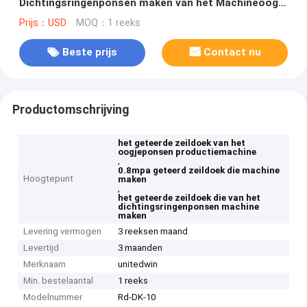
Dichtingsringenponsen maken van het Machineoogje
Automatisch
Prijs：USD
MOQ：1 reeks
Beste prijs
Contact nu
Productomschrijving
het geteerde zeildoek van het
oogjeponsen productiemachine
,
0.8mpa geteerd zeildoek die machine
Hoogtepunt
maken
,
het geteerde zeildoek die van het
dichtingsringenponsen machine
maken
Levering vermogen
3 reeksen maand
Levertijd
3 maanden
Merknaam
unitedwin
Min. bestelaantal
1 reeks
Modelnummer
Rd-DK-10