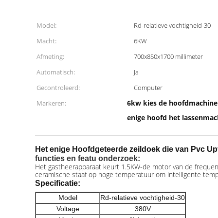
Model:
Rd-relatieve vochtigheid-30
Macht:
6KW
Afmeting:
700x850x1700 millimeter
Automatisch:
Ja
Gecontroleerd:
Computer
6kw kies de hoofdmachine 
Markeren:
enige hoofd het lassenmac
Het enige Hoofdgeteerde zeildoek die van Pvc U
functies en featu onderzoek:
Het gastheerapparaat keurt 1.5KW-de motor van de freque
ceramische staaf op hoge temperatuur om intelligente tempe
Specificatie:
Model
Rd-relatieve vochtigheid-30
Voltage
380V