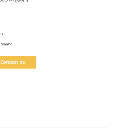
eve vochtigheid-30
en
n maand
Contact nu