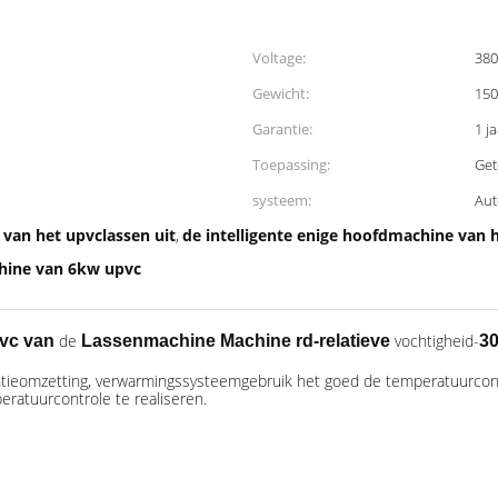
Voltage:
38
Gewicht:
150
Garantie:
1 j
Toepassing:
Get
systeem:
Aut
van het upvclassen uit
de intelligente enige hoofdmachine van 
,
hine van 6kw upvc
de
vochtigheid-
pvc van
Lassenmachine Machine rd-relatieve
3
ntieomzetting, verwarmingssysteemgebruik het goed de temperatuurco
ratuurcontrole te realiseren.