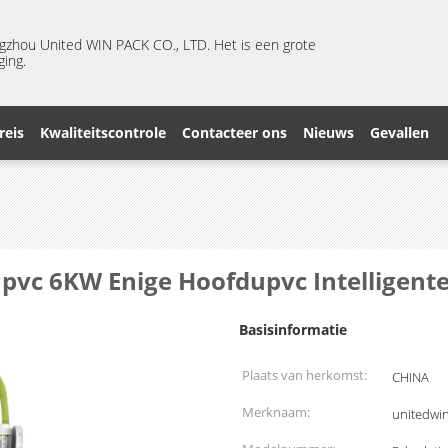
ngzhou United WIN PACK CO., LTD. Het is een grote
ging.
reis
Kwaliteitscontrole
Contacteer ons
Nieuws
Gevallen
pvc 6KW Enige Hoofdupvc Intelligent
Basisinformatie
Plaats van herkomst:
CHINA
Merknaam:
unitedwi