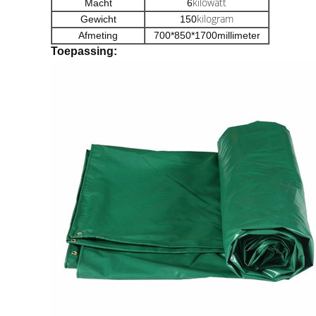
kilowatt
Macht
6
kilogram
Gewicht
150
Afmeting
700*850*1700millimeter
Toepassing: