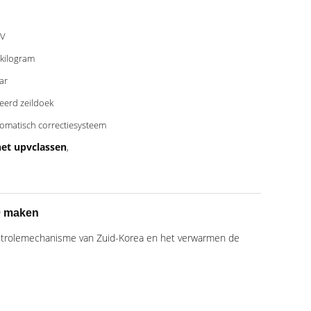
0V
kilogram
aar
eerd zeildoek
omatisch correctiesysteem
het upvclassen
,
0
maken
ntrolemechanisme van Zuid-Korea en het verwarmen de