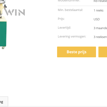
Modelnummer:
Rd-relati
Min. bestelaantal:
1 reeks
Prijs:
USD
Levertijd:
3 maand
Levering vermogen:
3 reekse
Beste prijs
ng